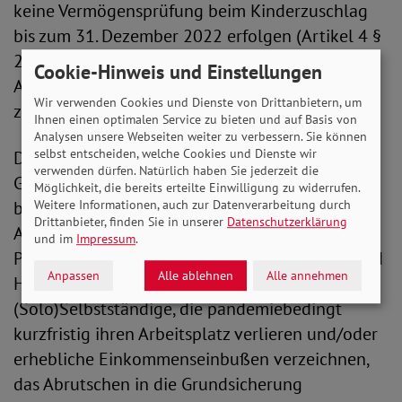
keine Vermögensprüfung beim Kinderzuschlag
bis zum 31. Dezember 2022 erfolgen (Artikel 4 §
20 Abs. 6a BKGG). Ohne eine gesetzliche
Cookie-Hinweis und Einstellungen
Anpassung würden die derzeitigen Regelungen
Wir verwenden Cookies und Dienste von Drittanbietern, um
zum 31. März 2022 auslaufen.
Ihnen einen optimalen Service zu bieten und auf Basis von
Analysen unsere Webseiten weiter zu verbessern. Sie können
selbst entscheiden, welche Cookies und Dienste wir
Die Verlängerung des erleichterten Zugangs zur
verwenden dürfen. Natürlich haben Sie jederzeit die
Grundsicherung bis Ende des Jahres 2022
Möglichkeit, die bereits erteilte Einwilligung zu widerrufen.
befürwortet der SoVD ausdrücklich. Durch das
Weitere Informationen, auch zur Datenverarbeitung durch
Drittanbieter, finden Sie in unserer
Datenschutzerklärung
Aussetzen der Vermögensprüfung und der
und im
Impressum
.
Prüfung auf Angemessenheit der Unterkunft und
Anpassen
Alle ablehnen
Alle annehmen
Heizung wird z. B. für Arbeitnehmer*innen oder
(Solo)Selbstständige, die pandemiebedingt
kurzfristig ihren Arbeitsplatz verlieren und/oder
erhebliche Einkommenseinbußen verzeichnen,
das Abrutschen in die Grundsicherung