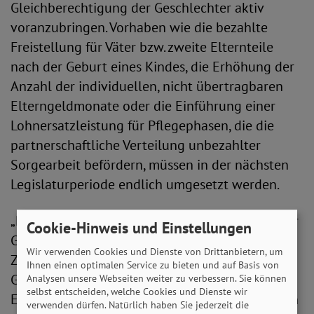
Gleichberechtigung der Geschlechter aktiv
voranzubringen. Vorhaben wie die bezahlte
Freistellung für Väter bzw. zweite Elternteile
nach der Geburt eines Kindes, die Erhöhung der
Anzahl der individuellen, nicht übertragbaren
Elterngeldmonate oder die Einführung einer
Lohnersatzleistung für Pflegephasen, die die
partnerschaftliche Verteilung unbezahlter
Sorgearbeit befördern, müssen in der nächsten
Legislaturperiode endlich umgesetzt werden.
„Die faktische Umsetzung der Gleichstellung der
Cookie-Hinweis und Einstellungen
Geschlechter ist höchst relevant für die
Wir verwenden Cookies und Dienste von Drittanbietern, um
Zukunftsfähigkeit von Wirtschaft und
Ihnen einen optimalen Service zu bieten und auf Basis von
Gesellschaft – und angesichts des aktuellen
Analysen unsere Webseiten weiter zu verbessern. Sie können
selbst entscheiden, welche Cookies und Dienste wir
Erstarkens rechtsextremer politischer Kräfte von
verwenden dürfen. Natürlich haben Sie jederzeit die