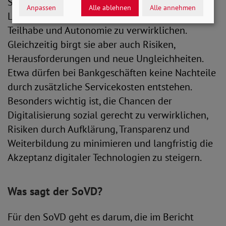
Sie bringt neue Möglichkeiten mit sich, das
Anpassen
Alle ablehnen
Alle annehmen
Leben im Alter zu gestalten sowie soziale
Teilhabe und Autonomie zu verwirklichen.
Gleichzeitig birgt sie aber auch Risiken,
Herausforderungen und neue Ungleichheiten.
Etwa dürfen bei Bankgeschäften keine Nachteile
durch zusätzliche Servicekosten entstehen.
Besonders wichtig ist, die Chancen der
Digitalisierung sozial gerecht zu verwirklichen,
Risiken durch Aufklärung, Transparenz und
Weiterbildung zu minimieren und langfristig die
Akzeptanz digitaler Technologien zu steigern.
Was sagt der SoVD?
Für den SoVD geht es darum, die im Bericht