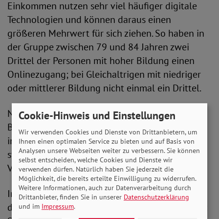
Einkommen nutzen sehr viel häufiger digitale
Technologien und können daraus einen
größeren Mehrwert für sich ziehen. So haben in
der Gruppe zwischen 79 und 84 Jahren zwei
Drittel der Personen mit hoher Bildung einen
Onlinezugang; bei Gleichaltrigen mit niedriger
oder mittlerer Bildung nicht einmal ein Drittel.
Neben Ungleichheiten durch Einkommens-und
Cookie-Hinweis und Einstellungen
Bildungsunterschieden im Alter erschweren
Wir verwenden Cookies und Dienste von Drittanbietern, um
infrastrukturelle Unterschiede zwischen
Ihnen einen optimalen Service zu bieten und auf Basis von
Analysen unsere Webseiten weiter zu verbessern. Sie können
städtischen und ländlichen Regionen die
selbst entscheiden, welche Cookies und Dienste wir
Verbreitung und Nutzung digitaler Technik.
verwenden dürfen. Natürlich haben Sie jederzeit die
Möglichkeit, die bereits erteilte Einwilligung zu widerrufen.
Weitere Informationen, auch zur Datenverarbeitung durch
Insgesamt zeigt der Bericht in vielerlei Hinsicht
Drittanbieter, finden Sie in unserer
Datenschutzerklärung
den ambivalenten Charakter der Digitalisierung:
und im
Impressum
.