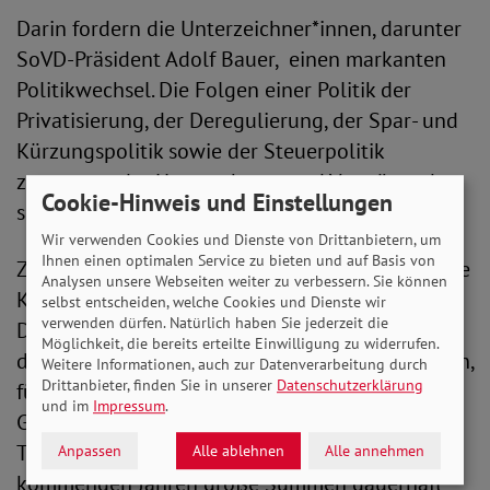
Darin fordern die Unterzeichner*innen, darunter
SoVD-Präsident Adolf Bauer, einen markanten
Politikwechsel. Die Folgen einer Politik der
Privatisierung, der Deregulierung, der Spar- und
Kürzungspolitik sowie der Steuerpolitik
zugunsten der Unternehmen und Vermögenden
Cookie-Hinweis und Einstellungen
sind in der Pandemie deutlich geworden.
Wir verwenden Cookies und Dienste von Drittanbietern, um
Ihnen einen optimalen Service zu bieten und auf Basis von
Zugleich ist der immer stärker spürbar werdende
Analysen unsere Webseiten weiter zu verbessern. Sie können
Klimawandel eine riesige Herausforderung.
selbst entscheiden, welche Cookies und Dienste wir
verwenden dürfen. Natürlich haben Sie jederzeit die
Damit umzugehen, erfordert Investitionen. Für
Möglichkeit, die bereits erteilte Einwilligung zu widerrufen.
die Erhaltung der natürlichen Lebensgrundlagen,
Weitere Informationen, auch zur Datenverarbeitung durch
Drittanbieter, finden Sie in unserer
Datenschutzerklärung
für die Gestaltung einer sozial gerechten
und im
Impressum
.
Gesellschaft und für die sozial-ökologische
Transformation der Wirtschaft müssen in den
Anpassen
Alle ablehnen
Alle annehmen
kommenden Jahren große Summen dauerhaft