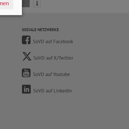
hmen
mail
SOZIALE NETZWERKE
SoVD auf Facebook
SoVD auf X/Twitter
SoVD auf Youtube
SoVD auf LinkedIn