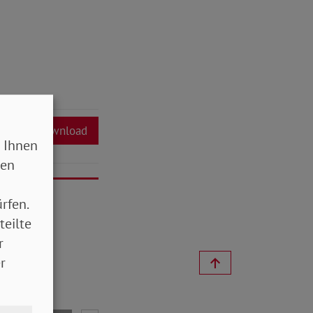
Download
 Ihnen
sen
rfen.
teilte
r
r