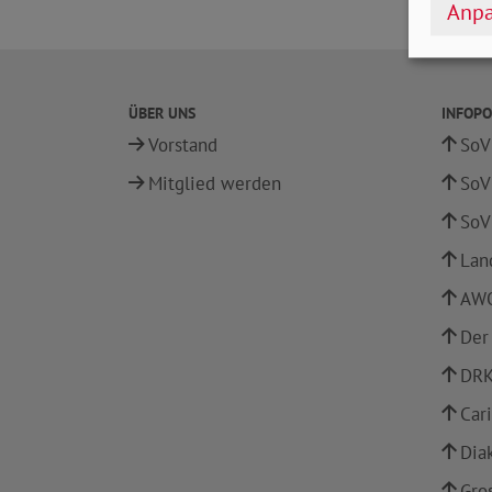
Anpa
ÜBER UNS
INFOPO
Vorstand
SoV
Mitglied werden
SoV
SoV
Lan
AWO
Der
DRK
Car
Dia
Gro