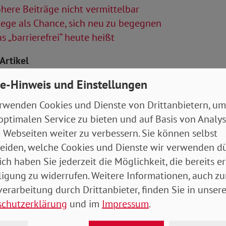
ere Beiträge nicht vermittelbar
ege als Chance, sich neu zu begegnen
 „barrierefrei“ heute heißt
Artikel
e-Hinweis und Einstellungen
tung Oktober 2025 (Ausgabe Bayern / Hessen)
rwenden Cookies und Dienste von Drittanbietern, um
optimalen Service zu bieten und auf Basis von Analy
 Webseiten weiter zu verbessern. Sie können selbst
eiden, welche Cookies und Dienste wir verwenden dü
ich haben Sie jederzeit die Möglichkeit, die bereits er
ligung zu widerrufen. Weitere Informationen, auch zu
erarbeitung durch Drittanbieter, finden Sie in unsere
schutzerklärung
und im
Impressum
.