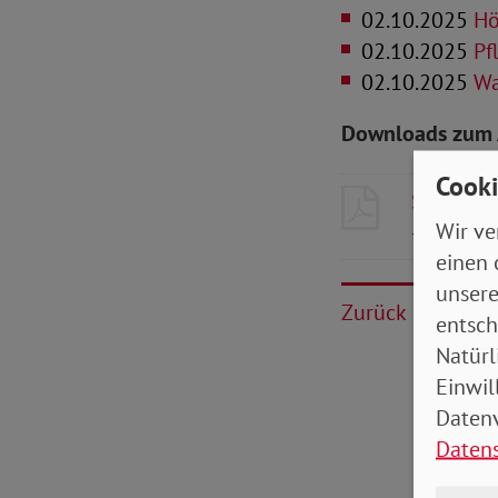
02.10.2025
Höh
02.10.2025
Pfl
02.10.2025
Was
Downloads zum 
Cooki
SoVD-Zei
Wir ve
- 6 MB
einen 
unsere
Zurück
entsch
Natürl
Einwil
Datenv
Daten