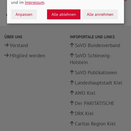
und im
Impressum
.
Anpassen
Alle ablehnen
Alle annehmen
ÜBER UNS
INFOPORTALE UND LINKS
Vorstand
SoVD Bundesverband
Mitglied werden
SoVD Schleswig-
Holstein
SoVD Publikationen
Landeshauptstadt Kiel
AWO Kiel
Der PARITÄTISCHE
DRK Kiel
Caritas Region Kiel