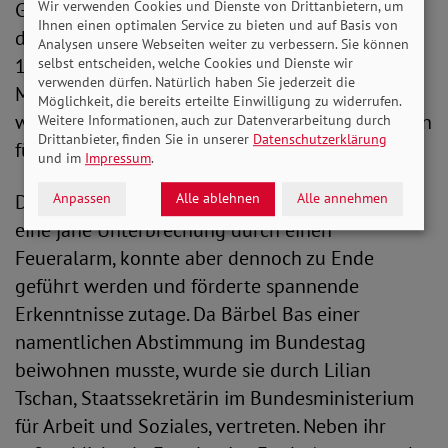
Wir verwenden Cookies und Dienste von Drittanbietern, um
Genau dafür stehe der Sozialstaat. Auch sie
Ihnen einen optimalen Service zu bieten und auf Basis von
dankte explizit dem SoVD: „Sie setzen sich seit
Analysen unsere Webseiten weiter zu verbessern. Sie können
100 Jahren konsequent dafür ein, dass alle
selbst entscheiden, welche Cookies und Dienste wir
verwenden dürfen. Natürlich haben Sie jederzeit die
Menschen in unserem Land ein gutes und
Möglichkeit, die bereits erteilte Einwilligung zu widerrufen.
würdevolles Leben führen können. Sie stehen ein
Weitere Informationen, auch zur Datenverarbeitung durch
Drittanbieter, finden Sie in unserer
Datenschutzerklärung
für gelebte Demokratie.“
und im
Impressum
.
Die abschließende Podiumsdiskussion erfuhr
Anpassen
Alle ablehnen
Alle annehmen
eine jähe Unterbrechung durch einen
Feueralarm, konnte aber dennoch zu Ende
geführt werden und förderte spannende
Erkenntnisse zutage. Da Bärbel Bas einer
namentlichen Abstimmung im Bundestag
beiwohnen musste, wurde sie durch Lilian
Tschan, Staatssekretärin im Bundesministerium
für Arbeit und Soziales, vertreten. Neben ihr