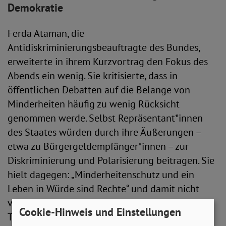
Demokratie
Ferda Ataman, die
Antidiskriminierungsbeauftragte des Bundes,
erweiterte in ihrem Kurzvortrag den Fokus des
Abends ein wenig. Sie kritisierte, dass in
öffentlichen Debatten auf die Belange von
Minderheiten häufig zu wenig Rücksicht
genommen werde. Selbst Repräsentant*innen
des Staates würden durch ihre Äußerungen –
etwa zu Bürgergeldempfänger*innen – zur
Diskriminierung und Polarisierung beitragen. Sie
hielt dagegen: „Minderheitenschutz und ein
Leben in Würde sind Rechte“ und damit nicht
verhandelbar. Sie plädierte für einen Weg des
Cookie-Hinweis und Einstellungen
Teilens, des Gemeinwohls und der Toleranz.