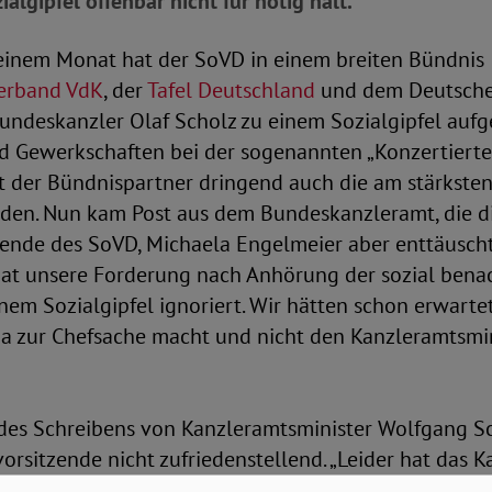
algipfel offenbar nicht für nötig hält.“
einem Monat hat der SoVD in einem breiten Bündnis
erband VdK
, der
Tafel Deutschland
und dem Deutsche
undeskanzler Olaf Scholz zu einem Sozialgipfel aufg
d Gewerkschaften bei der sogenannten „Konzertierte
t der Bündnispartner dringend auch die am stärksten
rden. Nun kam Post aus dem Bundeskanzleramt, die d
zende des SoVD, Michaela Engelmeier aber enttäuscht
at unsere Forderung nach Anhörung der sozial benac
em Sozialgipfel ignoriert. Wir hätten schon erwartet
a zur Chefsache macht und nicht den Kanzleramtsmi
des Schreibens von Kanzleramtsminister Wolfgang Sch
rsitzende nicht zufriedenstellend. „Leider hat das 
und geplanten Maßnahmen aufgezählt. Aber diese 