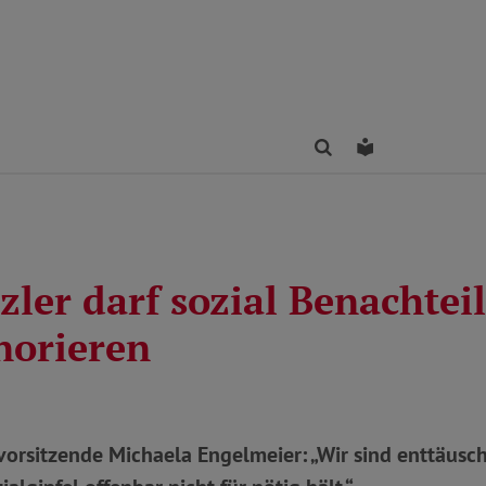
Finden
Leichte Sprac
ler darf sozial Benachteil
norieren
rsitzende Michaela Engelmeier: „Wir sind enttäuscht