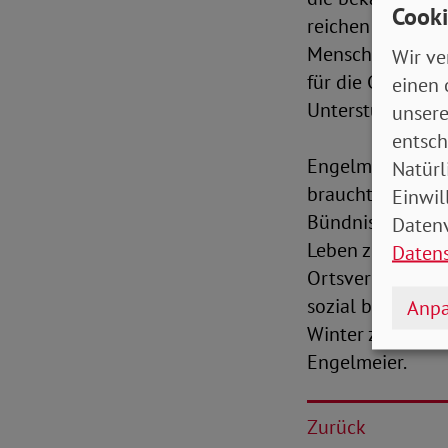
Cooki
reichen eben nic
Menschen brauche
Wir ve
für die Grundsic
einen 
Unterstützung f
unsere
entsch
Engelmeier ist w
Natürl
braucht diesen G
Einwil
Bündnismitglied
Datenv
Leben zu rufen. 
Daten
Ortsverbände un
sozial benachtei
Anpa
Winter zu friere
Engelmeier.
Zurück