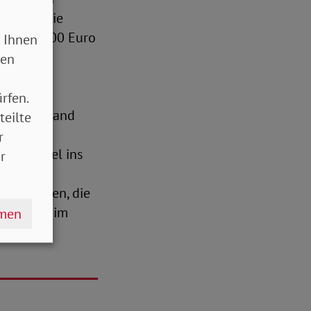
kommen. Die
age von 100 Euro
 Ihnen
nelle
sen
rfen.
 „Deutschland
teilte
anderen
r
zialgipfel ins
r
serer
n Menschen, die
en Angst, im
hmen
en“, so