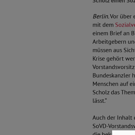
Scholz einen Sozi
Berlin.
Vor über 
mit dem
Sozialv
einem Brief an B
Arbeitgebern un
müssen aus Sich
Krise gehört we
Vorstandsvorsit
Bundeskanzler h
Menschen auf ein
Scholz das Them
lässt.“
Auch der Inhalt 
SoVD-Vorstandsvo
die bekannten 