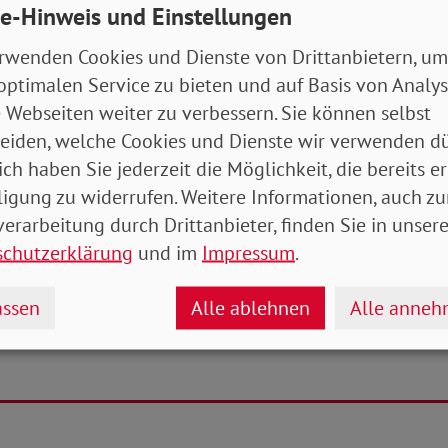
e-Hinweis und Einstellungen
ht aus. Und vieles davon soll erst im nächsten Jahr 
n die Hilfe aber jetzt. Zum Beispiel eine Sofortzul
rwenden Cookies und Dienste von Drittanbietern, um
herung bei Arbeitslosigkeit und im Alter. Und eine sch
optimalen Service zu bieten und auf Basis von Analy
ür Rentner*innen und Rentner.“
 Webseiten weiter zu verbessern. Sie können selbst
eiden, welche Cookies und Dienste wir verwenden dü
eiterhin von der Idee eines Sozialgipfels überzeugt:
ich haben Sie jederzeit die Möglichkeit, die bereits er
ipfel – und zwar bald. Wir werden deshalb mit den 
ligung zu widerrufen. Weitere Informationen, auch zu
ern besprechen, nun gegebenenfalls einen eigenen So
erarbeitung durch Drittanbieter, finden Sie in unsere
Denn das wissen wir aus der Sozialrechtsberatung un
schutzerklärung
und im
Impressum
.
d der großen Rückmeldung der Mitglieder: Millione
ligt sind oder am Rande der Gesellschaft stehen, hab
ssen
Alle ablehnen
Alle anne
n, bald ihre Wohnung oder gar ihre Existenz zu verlier