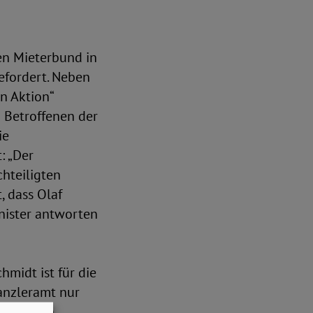
n Mieterbund in
efordert. Neben
n Aktion“
 Betroffenen der
ie
: „Der
hteiligten
, dass Olaf
nister antworten
midt ist für die
Kanzleramt nur
Maßnahmen