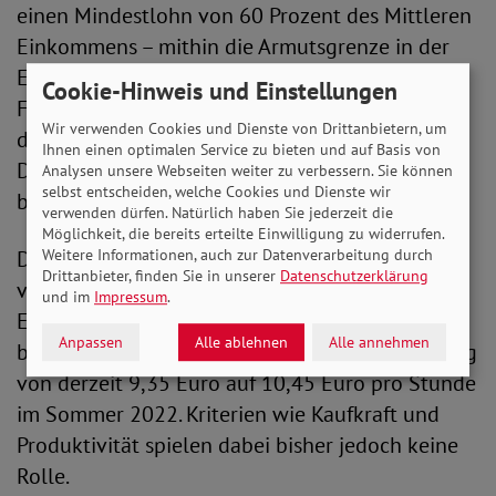
einen Mindestlohn von 60 Prozent des Mittleren
Einkommens – mithin die Armutsgrenze in der
EU – einzuführen.“ Zu solch einer konkreten
Cookie-Hinweis und Einstellungen
Festlegung wird es vorerst nicht kommen. Nach
Wir verwenden Cookies und Dienste von Drittanbietern, um
diesen Kriterien müsste auch der Mindestlohn in
Ihnen einen optimalen Service zu bieten und auf Basis von
Deutschland deutlich schneller steigen, als
Analysen unsere Webseiten weiter zu verbessern. Sie können
selbst entscheiden, welche Cookies und Dienste wir
bisher von der Politik vorgesehen.
verwenden dürfen. Natürlich haben Sie jederzeit die
Möglichkeit, die bereits erteilte Einwilligung zu widerrufen.
Der in Deutschland geltende Mindestlohn wird
Weitere Informationen, auch zur Datenverarbeitung durch
Drittanbieter, finden Sie in unserer
Datenschutzerklärung
von der Mindestlohnkommission anhand der
und im
Impressum
.
Entwicklung der Tariflöhne bestimmt. Heute
Anpassen
Alle ablehnen
Alle annehmen
beschloss das Kabinett die vierstufige Anpassung
von derzeit 9,35 Euro auf 10,45 Euro pro Stunde
im Sommer 2022. Kriterien wie Kaufkraft und
Produktivität spielen dabei bisher jedoch keine
Rolle.