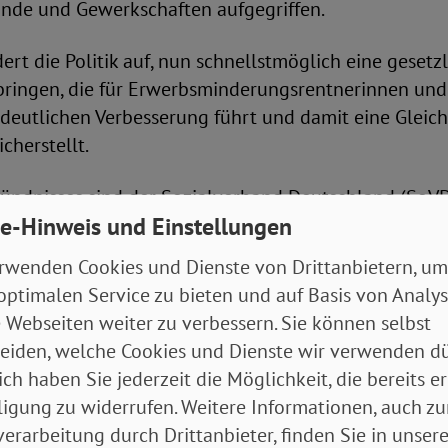
nde und Gewerkschaften aufgegriffen.
ert die Politik auf, nun schnellstmöglich eine geset
bringen, die für Erwerbsminderungsrentnerinnen und 
rdeutlichen Verbesserung führt und damit eine Glei
cherstellt.
 Bündnisses sind der Sozialverband Deutschland (SoV
e-Hinweis und Einstellungen
dK Deutschland.
rwenden Cookies und Dienste von Drittanbietern, um
Präsidentin des Sozialverband VdK Deutschland, beton
optimalen Service zu bieten und auf Basis von Analy
gsrentnerinnen und -rentner leben heutzutage in A
 Webseiten weiter zu verbessern. Sie können selbst
s zu 10,8 Prozent auf ihre Rente in Kauf nehmen. Zu
eiden, welche Cookies und Dienste wir verwenden dü
en Verbesserungen bei der Zurechnungszeit, die 2014
ich haben Sie jederzeit die Möglichkeit, die bereits er
 erhalten jeweils nur neue Erwerbsminderungsrentner.
ligung zu widerrufen. Weitere Informationen, auch zu
rch nichts zu rechtfertigen. SoVD-Präsident Adolf B
erarbeitung durch Drittanbieter, finden Sie in unsere
chnellstmöglich Verbesserungen auch für die frühere