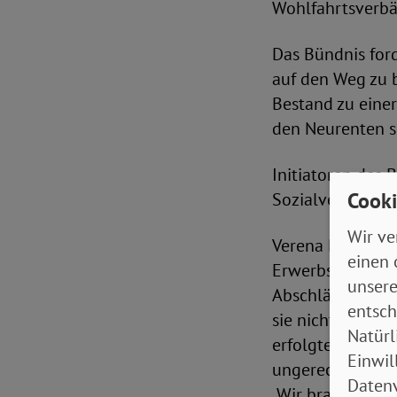
Wohlfahrtsverbä
Das Bündnis ford
auf den Weg zu 
Bestand zu eine
den Neurenten si
Initiatoren des
Cooki
Sozialverband V
Wir ve
Verena Bentele, 
einen 
Erwerbsminderun
unsere
Abschläge von bi
entsch
sie nicht von d
Natürl
erfolgten. Diese
Einwil
ungerecht und du
Datenv
„Wir brauchen s