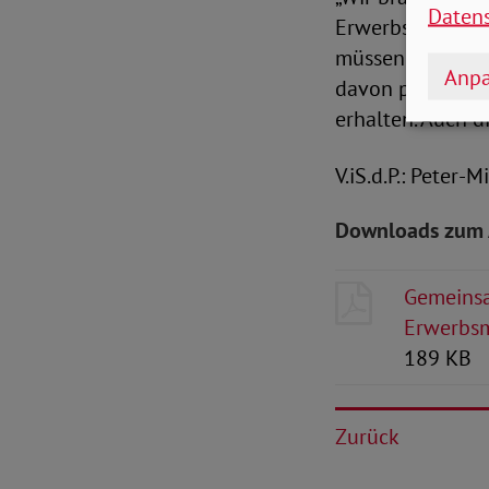
Daten
Erwerbsminderun
müssen einen Au
Anpa
davon profitiere
erhalten. Auch d
V.iS.d.P.: Peter-
Downloads zum 
Gemeinsa
Erwerbsm
189 KB
Zurück