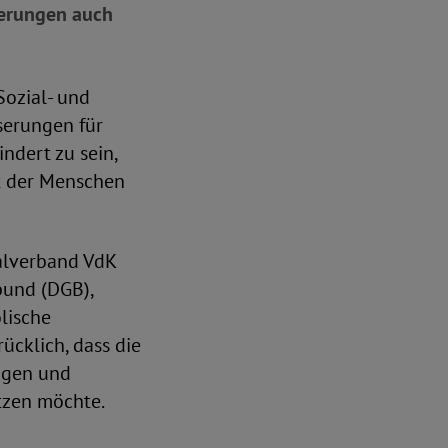
serungen auch
Sozial- und
serungen für
dert zu sein,
nt der Menschen
alverband VdK
bund (DGB),
olische
cklich, dass die
tigen und
tzen möchte.