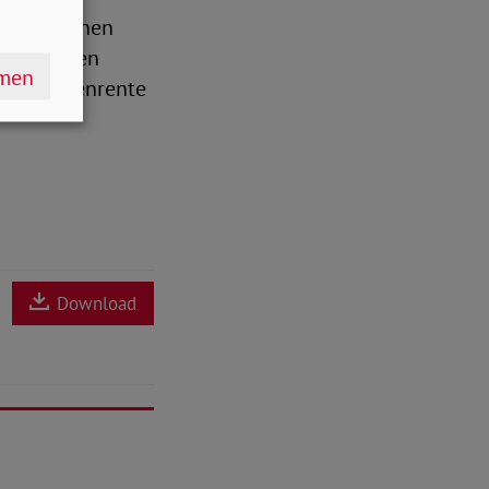
ese Personen
 diejenigen
hmen
erbliebenenrente
Download