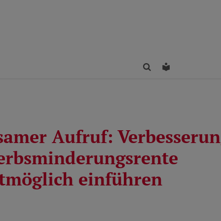
Finden
Leichte Sprac
amer Aufruf: Verbesserun
erbsminderungsrente
stmöglich einführen