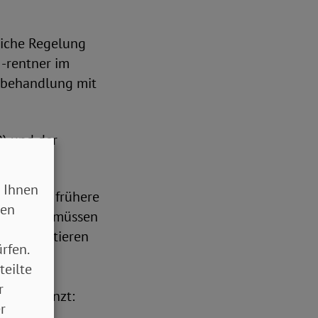
zliche Regelung
-rentner im
chbehandlung mit
D) und der
 Ihnen
t: „Viele frühere
sen
rmut. Sie müssen
dem profitieren
rfen.
 und 2019
teilte
 Das ist
r
auer ergänzt:
r
n