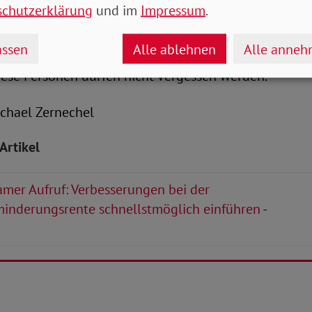
schutzerklärung
und im
Impressum
.
gsrentner, wie im Koalitionsvertrag beschlossen. Di
fschlag auf ihre Rente erhalten. Zudem müssen auch
ssen
Alle ablehnen
Alle anne
n, die in der Zwischenzeit eine Altersrente oder Hint
iese Personen dürfen nicht vergessen werden.“
Michael Zernechel
Artikel
mer Aufruf: Verbesserungen bei der
inderungsrente schnellstmöglich einführen
-