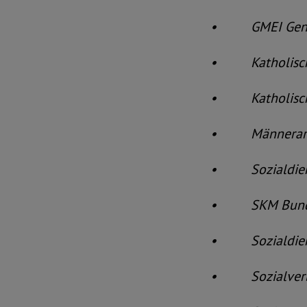
• GMEI Gender 
• Katholischer
• Katholische 
• Männerarbe
• Sozialdienst
• SKM Bundes
• Sozialdienst
• Sozialverban