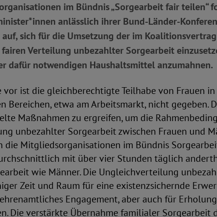
organisationen im Bündnis „Sorgearbeit fair teilen“ f
inister*innen anlässlich ihrer Bund-Länder-Konfere
h auf, sich für die Umsetzung der im Koalitionsvertra
airen Verteilung unbezahlter Sorgearbeit einzusetz
der dafür notwendigen Haushaltsmittel anzumahnen.
vor ist die gleichberechtigte Teilhabe von Frauen in
en Bereichen, etwa am Arbeitsmarkt, nicht gegeben. D
zielte Maßnahmen zu ergreifen, um die Rahmenbeding
lung unbezahlter Sorgearbeit zwischen Frauen und M
rn die Mitgliedsorganisationen im Bündnis Sorgearbeit 
urchschnittlich mit über vier Stunden täglich anderth
earbeit wie Männer. Die Ungleichverteilung unbezah
iger Zeit und Raum für eine existenzsichernde Erwer
r ehrenamtliches Engagement, aber auch für Erholun
ten. Die verstärkte Übernahme familialer Sorgearbeit