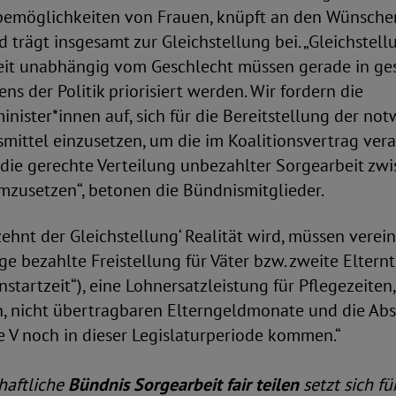
abemöglichkeiten von Frauen, knüpft an den Wünschen
 trägt insgesamt zur Gleichstellung bei. „Gleichstel
it unabhängig vom Geschlecht müssen gerade in ges
ens der Politik priorisiert werden. Wir fordern die
inister*innen auf, sich für die Bereitstellung der no
mittel einzusetzen, um die im Koalitionsvertrag ver
ie gerechte Verteilung unbezahlter Sorgearbeit zw
mzusetzen“, betonen die Bündnismitglieder.
zehnt der Gleichstellung‘ Realität wird, müssen vere
ge bezahlte Freistellung für Väter bzw. zweite Elternt
nstartzeit“), eine Lohnersatzleistung für Pflegezeite
en, nicht übertragbaren Elterngeldmonate und die Ab
 V noch in dieser Legislaturperiode kommen.“
chaftliche
Bündnis Sorgearbeit fair teilen
setzt sich fü