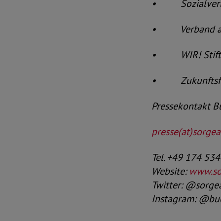
• Sozialverban
• Verband alle
• WIR! Stiftun
• Zukunftsfor
Pressekontakt Bü
presse(at)sorgear
Tel. +49 174 53
Website:
www.sor
Twitter: @sorge
Instagram: @bue