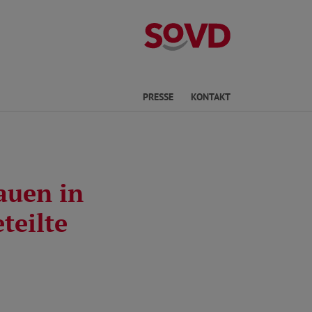
Kreisverband Ki
he
PRESSE
KONTAKT
auen in
teilte