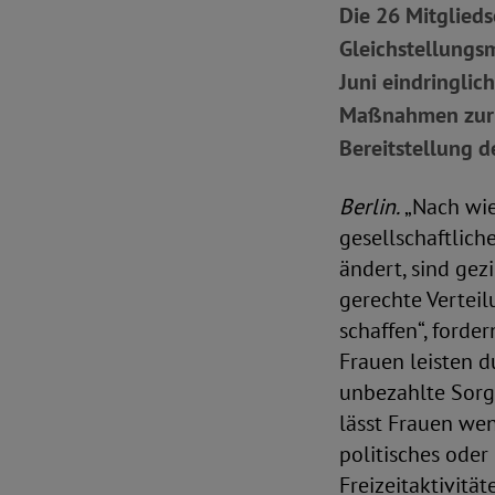
Die 26 Mitglieds
Gleichstellungsm
Juni eindringlic
Maßnahmen zur f
Bereitstellung 
Berlin.
„Nach wie 
gesellschaftlich
ändert, sind ge
gerechte Vertei
schaffen“, forde
Frauen leisten d
unbezahlte Sorg
lässt Frauen wen
politisches ode
Freizeitaktivitä