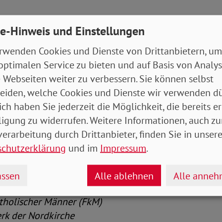
eimer Gesellschaft e.V. Selbsthilfe Demenz
e-Hinweis und Einstellungen
amtenbund und Tarifunion – Bundesfrauenvertre
rwenden Cookies und Dienste von Drittanbietern, um
optimalen Service zu bieten und auf Basis von Analy
rauenrat e.V.
 Webseiten weiter zu verbessern. Sie können selbst
eiden, welche Cookies und Dienste wir verwenden dü
Gewerkschaftsbund
ich haben Sie jederzeit die Möglichkeit, die bereits er
ligung zu widerrufen. Weitere Informationen, auch zu
uswirtschaftsrat e.V.
erarbeitung durch Drittanbieter, finden Sie in unsere
schutzerklärung
und im
Impressum
.
rband Frau und Kultur e.V.
ssen
Alle ablehnen
Alle anne
arbeitsgemeinschaft familie e.V. (eaf)
holischer Männer (FkM)
der Nordkirche