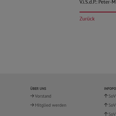
V.i.S.d.P.: Peter
Zurück
ÜBER UNS
INFOPO
Vorstand
SoV
Mitglied werden
SoV
SoV