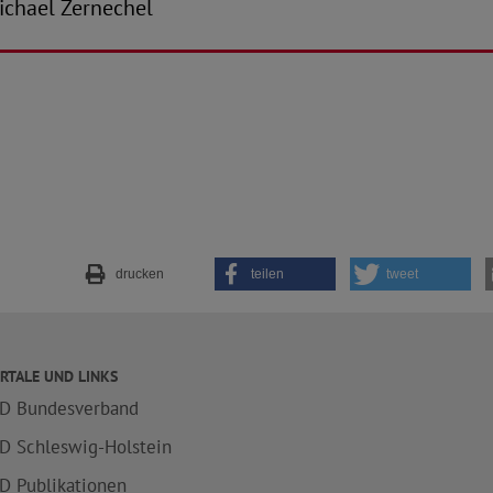
-Michael Zernechel
drucken
teilen
tweet
RTALE UND LINKS
D Bundesverband
D Schleswig-Holstein
D Publikationen