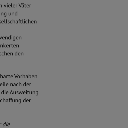
 vieler Väter
lung und
ellschaftlichen
twendigen
ankerten
ischen den
inbarte Vorhaben
eile nach der
n, die Ausweitung
schaffung der
r die