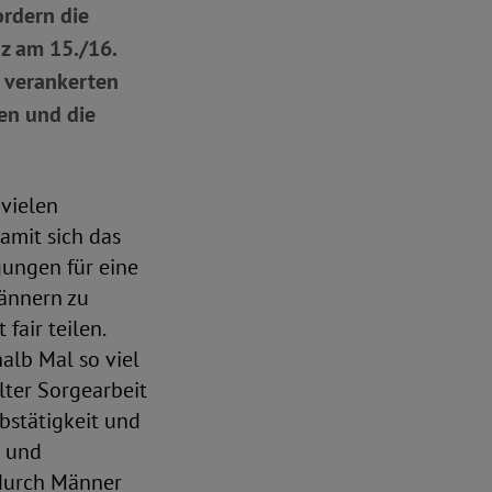
ordern die
nz am 15./16.
g verankerten
en und die
 vielen
amit sich das
ungen für eine
ännern zu
fair teilen.
alb Mal so viel
lter Sorgearbeit
bstätigkeit und
g und
 durch Männer