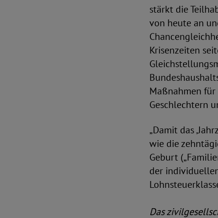
stärkt die Teilh
von heute an und
Chancengleichhe
Krisenzeiten seit
Gleichstellungsm
Bundeshaushalts
Maßnahmen für d
Geschlechtern u
„Damit das ‚Jahr
wie die zehntägi
Geburt („Familie
der individuell
Lohnsteuerklasse
Das zivilgesells