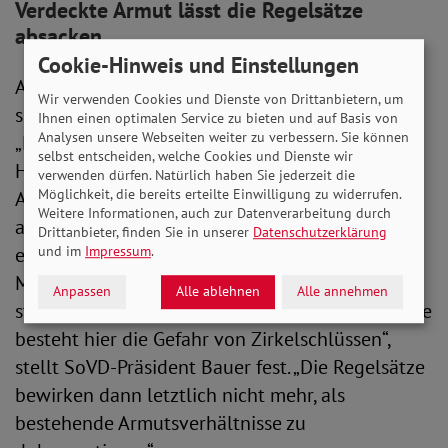
Verdeckte Armut lässt die Regelsätze
absacken
Cookie-Hinweis und Einstellungen
Auf das Niveau der Leistungsansprüche wirkt
Wir verwenden Cookies und Dienste von Drittanbietern, um
sich zudem nachteilig aus, dass bei den
Ihnen einen optimalen Service zu bieten und auf Basis von
Analysen unsere Webseiten weiter zu verbessern. Sie können
„Konsumausgaben“ auch die Angaben von
selbst entscheiden, welche Cookies und Dienste wir
Haushalten einfließen, die eigentlich einen
verwenden dürfen. Natürlich haben Sie jederzeit die
Möglichkeit, die bereits erteilte Einwilligung zu widerrufen.
Anspruch auf Sozialleistungen hätten, diesen
Weitere Informationen, auch zur Datenverarbeitung durch
aber aus Scham nicht geltend machen. Das gilt
Drittanbieter, finden Sie in unserer
Datenschutzerklärung
und im
Impressum
.
ebenso für die Angaben von Aufstocker*innen –
Menschen, die trotz Arbeit auf ergänzende
Anpassen
Alle ablehnen
Alle annehmen
staatliche Hilfen angewiesen sind. „In der Summe
besteht hier die Gefahr von Zirkelschlüssen“,
stellt SoVD-Präsident Bauer fest. „Die Regelsätze
bewirken dann letztlich nicht mehr, als
bestehende Armutsverhältnisse zu