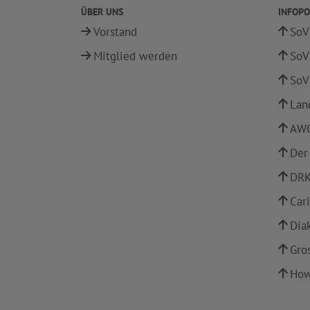
ÜBER UNS
INFOPO
Vorstand
SoV
Mitglied werden
SoV
SoV
Lan
AWO
Der
DRK
Car
Dia
Gro
How