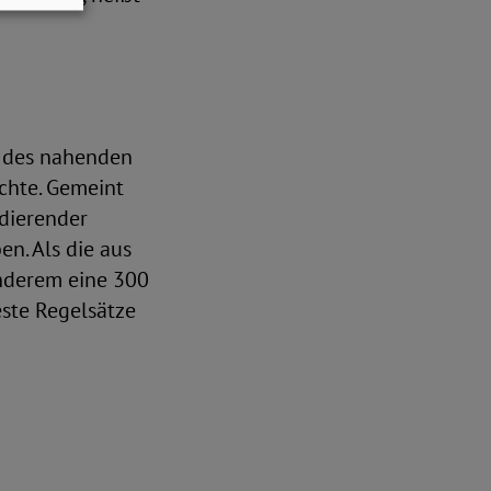
s des nahenden
uchte. Gemeint
dierender
n. Als die aus
nderem eine 300
ste Regelsätze