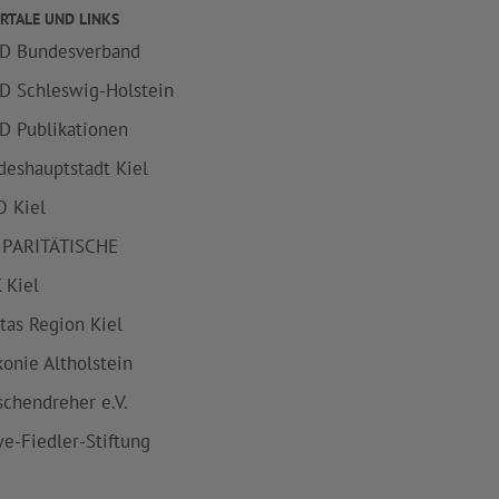
RTALE UND LINKS
D Bundesverband
D Schleswig-Holstein
D Publikationen
deshauptstadt Kiel
 Kiel
 PARITÄTISCHE
 Kiel
itas Region Kiel
konie Altholstein
schendreher e.V.
e-Fiedler-Stiftung