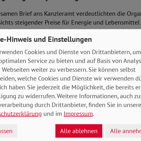
samen Brief ans Kanzleramt verdeutlichten die Organ
ichts steigender Preise für Energie und Lebensmitte
na-Pandemie und des Ukrainekrieges haben mittlerwe
e-Hinweis und Einstellungen
schland Angst vor der Zukunft. Sie wissen nicht, wie
Strom, Gas und Öl bezahlen und wie sie durch Herbs
rwenden Cookies und Dienste von Drittanbietern, um
Explizit zur Eile mahnte dabei SoVD-Vizepräsidentin
optimalen Service zu bieten und auf Basis von Analy
, die Bundesregierung müsse
jetzt
handeln.
 Webseiten weiter zu verbessern. Sie können selbst
eiden, welche Cookies und Dienste wir verwenden dü
 Betroffenen suchen
ich haben Sie jederzeit die Möglichkeit, die bereits er
ligung zu widerrufen. Weitere Informationen, auch zu
isiert, dass die Politik zwar ein weiteres Entlastungs
erarbeitung durch Drittanbieter, finden Sie in unsere
 sich zudem mit Arbeitgeber*innen und Gewerkscha
schutzerklärung
und im
Impressum
.
e. Nur mit den wirklich Betroffenen sei bislang nich
sse sich umgehend ändern. Für Gespräche im Rahmen
ssen
Alle ablehnen
Alle anne
ünden SoVD, VdK, Tafel und Deutscher Mieterbund dahe