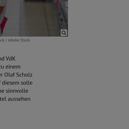
ack / Adobe Stock
nd VdK
zu einem
r Olaf Scholz
f diesem solle
ne sinnvolle
tel aussehen