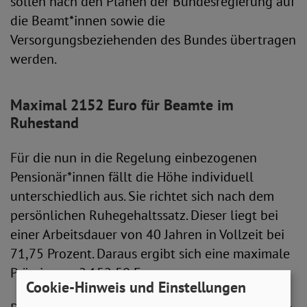
sollen nach den Plänen der Bundesregierung auf
die Beamt*innen sowie die
Versorgungsbeziehenden des Bundes übertragen
werden.
Maximal 2152 Euro für Beamte im
Ruhestand
Für die nun in die Regelung einbezogenen
Pensionär*innen fällt die Höhe individuell
unterschiedlich aus. Sie richtet sich nach dem
persönlichen Ruhegehaltssatz. Dieser liegt bei
einer Arbeitsdauer von 40 Jahren in Vollzeit bei
71,75 Prozent. Daraus ergibt sich eine maximale
Prämie von 2.152,50 Euro.
Cookie-Hinweis und Einstellungen