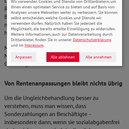
Die Bundesregierung betont, dass es sich bei der
Wir verwenden Cookies und Dienste von Drittanbietern, um
Ihnen einen optimalen Service zu bieten und auf Basis von
Rentenversicherung und der
Analysen unsere Webseiten weiter zu verbessern. Sie können
Beamtenversorgung um zwei unterschiedliche,
selbst entscheiden, welche Cookies und Dienste wir
verwenden dürfen. Natürlich haben Sie jederzeit die
nicht miteinander vergleichbare Systeme
Möglichkeit, die bereits erteilte Einwilligung zu widerrufen.
handelt.
Weitere Informationen, auch zur Datenverarbeitung durch
Drittanbieter, finden Sie in unserer
Datenschutzerklärung
und im
Impressum
.
Mit seiner Forderung möchte der SoVD keine
Neiddebatte entfachen, sondern eine
Anpassen
Alle ablehnen
Alle annehmen
Gerechtigkeitslücke schließen.
Von Rentenanpassungen bleibt nichts übrig
Um die Ungleichbehandlung besser zu
verstehen, muss man wissen, dass
Sonderzahlungen an Beschäftigte –
insbesondere dann, wenn sie sozialabgabenfrei