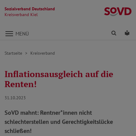
Sozialverband Deutschland
Kr
Kreisverband Kiel
Direkt zu den Inhalten springen
Finden
Lei
MENÜ
Startseite
Kreisverband
Inflationsausgleich auf die
Renten!
31.10.2023
SoVD mahnt: Rentner*innen nicht
schlechterstellen und Gerechtigkeitslücke
schließen!