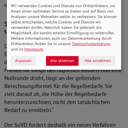
müssen.
Wir verwenden Cookies und Dienste von Drittanbietern, um
Ihnen einen optimalen Service zu bieten und auf Basis von
Analysen unsere Webseiten weiter zu verbessern. Sie können
selbst entscheiden, welche Cookies und Dienste wir
SoVD: Regelsätze spiegeln nicht
verwenden dürfen. Natürlich haben Sie jederzeit die
tatsächlichen Bedarf wider
Möglichkeit, die bereits erteilte Einwilligung zu widerrufen.
Weitere Informationen, auch zur Datenverarbeitung durch
Drittanbieter, finden Sie in unserer
Datenschutzerklärung
Die SoVD-Vorstandsvorsitzende Michaela
und im
Impressum
.
Engelmeier stellt dazu fest: „Dass nach Jahren
Anpassen
Alle ablehnen
Alle annehmen
der Krise und auf hohem Niveau verharrenden
Preisen für Dinge des täglichen Bedarfs nun eine
Nullrunde droht, liegt an der geltenden
Berechnungsformel für die Regelbedarfe. Sie
zielt darauf ab, die Höhe der Regelbedarfe
herunterzurechnen, nicht den tatsächlichen
Bedarf zu ermitteln.“
Der SoVD fordert deshalb ein neues Verfahren