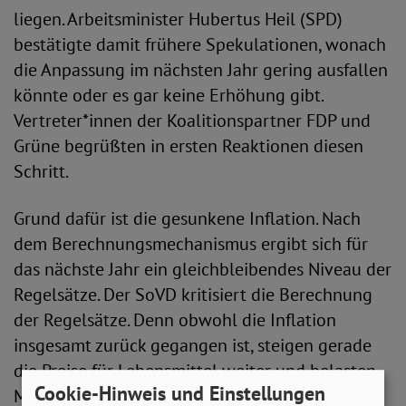
liegen. Arbeitsminister Hubertus Heil (SPD)
bestätigte damit frühere Spekulationen, wonach
die Anpassung im nächsten Jahr gering ausfallen
könnte oder es gar keine Erhöhung gibt.
Vertreter*innen der Koalitionspartner FDP und
Grüne begrüßten in ersten Reaktionen diesen
Schritt.
Grund dafür ist die gesunkene Inflation. Nach
dem Berechnungsmechanismus ergibt sich für
das nächste Jahr ein gleichbleibendes Niveau der
Regelsätze. Der SoVD kritisiert die Berechnung
der Regelsätze. Denn obwohl die Inflation
insgesamt zurück gegangen ist, steigen gerade
die Preise für Lebensmittel weiter und belasten
Cookie-Hinweis und Einstellungen
Menschen, die vom Existenzminimum leben