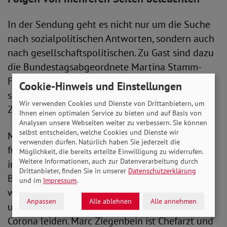
In der Sendung geht es nicht nur um die Suche
nach sozialpolitischen Antworten, sondern auch
nach gesellschaftspolitischen. Zu Gast sind dazu
die Bundestagsabgeordnete Martina Stamm-
Fibich (SPD), die Theologin Heike Springhart
Cookie-Hinweis und Einstellungen
sowie der Psychiater und Psychotherapeut Marc
Wir verwenden Cookies und Dienste von Drittanbietern, um
Ziegenbein.
Ihnen einen optimalen Service zu bieten und auf Basis von
Analysen unsere Webseiten weiter zu verbessern. Sie können
selbst entscheiden, welche Cookies und Dienste wir
Martina Stamm-Fibich ist Mitglied im Ausschuss
verwenden dürfen. Natürlich haben Sie jederzeit die
für Gesundheit und stellvertretende Vorsitzende
Möglichkeit, die bereits erteilte Einwilligung zu widerrufen.
Weitere Informationen, auch zur Datenverarbeitung durch
im Petitionsausschuss des Deutschen
Drittanbieter, finden Sie in unserer
Datenschutzerklärung
Bundestages, Heike Springhart wird die erste
und im
Impressum
.
weibliche Bischöfin der Badischen Landeskirche
Anpassen
Alle ablehnen
Alle annehmen
und berichtet, wie sehr unsere Seelen unter
Corona leiden. Marc Ziegenbein ist Chefarzt und