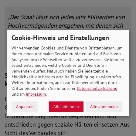
„Der Staat lässt sich jedes Jahr Milliarden von
Hochvermögenden entgehen, mit denen sich
Haushaltslücken problemlos schließen ließen.
Cookie-Hinweis und Einstellungen
Stattdessen wird nun beim Bürgergeld
Wir verwenden Cookies und Dienste von Drittanbietern, um
gespart – auf Kosten der Schwächsten.“
Ihnen einen optimalen Service zu bieten und auf Basis von
Analysen unsere Webseiten weiter zu verbessern. Sie können
selbst entscheiden, welche Cookies und Dienste wir
verwenden dürfen. Natürlich haben Sie jederzeit die
SoVD begleitet Gesetzgebungsverfahren
Möglichkeit, die bereits erteilte Einwilligung zu widerrufen.
kritisch
Weitere Informationen, auch zur Datenverarbeitung durch
Drittanbieter, finden Sie in unserer
Datenschutzerklärung
und im
Impressum
.
Der SoVD wird den weiteren
Gesetzgebungsprozess zur Neuen
Anpassen
Alle ablehnen
Alle annehmen
Grundsicherung intensiv begleiten und sich
entschieden gegen soziale Härten einsetzen. Aus
Sicht des Verbandes gilt: