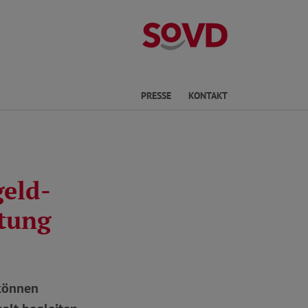
Kreisverband Ki
he
PRESSE
KONTAKT
eld-
tung
können