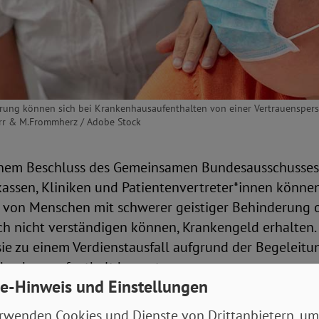
rung können sich bei Krankenhausaufenthalten von einer Vertrauensperso
örr & M.Frommherz / Adobe Stock
inem Beschluss des Gemeinsamen Bundesausschusses
kassen, Kliniken und Patientenvertreter*innen könne
 von Menschen mit schwerer geistiger Behinderung 
ich nicht verständigen können, Krankengeld erhalten.
 sie zu einem Verdienstausfall aufgrund der Begeleit
nkenhausaufenthalt kommt.
e-Hinweis und Einstellungen
 zu erhalten, müssen sich Betroffene im Zuge der
rwenden Cookies und Dienste von Drittanbietern, um