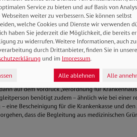
eisung vom Arzt oder der Ärztin bescheinigen lassen
optimalen Service zu bieten und auf Basis von Analy
us medizinischen Gründen notwendig ist.
 Webseiten weiter zu verbessern. Sie können selbst
eiden, welche Cookies und Dienste wir verwenden dü
r Hilfe bei Kommunikation
ich haben Sie jederzeit die Möglichkeit, die bereits er
ligung zu widerrufen. Weitere Informationen, auch zu
nter anderem sein, dass durch eine Begleitperson di
erarbeitung durch Drittanbieter, finden Sie in unsere
ährend der Krankenhausbehandlung gesichert ist o
schutzerklärung
und im
Impressum
.
 Patientin die Belastung eines solchen Krankenhausa
 kann.
ssen
Alle ablehnen
Alle anne
 dann auf dem Vordruck „Verordnung für Krankenhau
gleitperson benötigt zudem – ähnlich wie bei einer 
 – eine Bescheinigung für die Krankenkasse und den 
vorgehen, dass die Begleitung aus medizinischen Gr