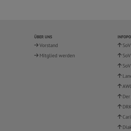
ÜBER UNS
INFOPO
Vorstand
SoV
Mitglied werden
SoV
SoV
Lan
AWO
Der
DRK
Car
Dia