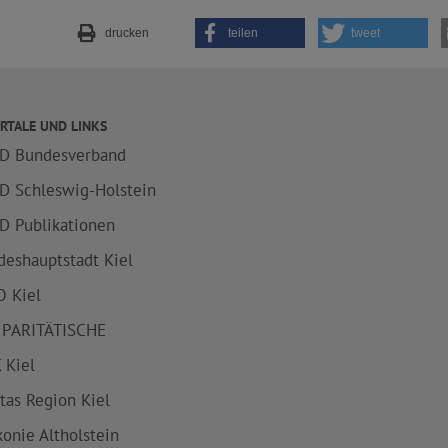
drucken
teilen
tweet
RTALE UND LINKS
D Bundesverband
D Schleswig-Holstein
D Publikationen
deshauptstadt Kiel
 Kiel
 PARITÄTISCHE
 Kiel
itas Region Kiel
konie Altholstein