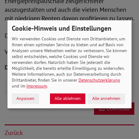
Energiepreispauschale zielgerichteter
auszugestalten und auch die vielen Menschen
mit niedrigen Renten davon profitieren zu lassen.
Cookie-Hinweis und Einstellungen
Den gesamten offenen Brief finden Sie
HIER
.
Wir verwenden Cookies und Dienste von Drittanbietern, um
Ihnen einen optimalen Service zu bieten und auf Basis von
Analysen unsere Webseiten weiter zu verbessern. Sie können
V.i.S.d.P.: Peter-Michael Zernechel
selbst entscheiden, welche Cookies und Dienste wir
verwenden dürfen. Natürlich haben Sie jederzeit die
Downloads zum Artikel
Möglichkeit, die bereits erteilte Einwilligung zu widerrufen.
Weitere Informationen, auch zur Datenverarbeitung durch
Drittanbieter, finden Sie in unserer
Datenschutzerklärung
Offener Brief von SoVD-Präsident
und im
Impressum
.
Adolf Bauer
- 145 KB
Anpassen
Alle ablehnen
Alle annehmen
Download
Zurück