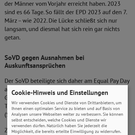
der Männer vom Vorjahr erreicht haben. 2023
sind es 66 Tage. So fällt der EPD 2023 auf den 7.
März – wie 2022. Die Lücke schließt sich nur
langsam, und diesmal hat sich rein gar nichts
getan.
SoVD gegen Ausnahmen bei
Auskunftsansprüchen
Der SoVD beteiligte sich daher am Equal Pay Day
an der Aktion des Deutschen
Cookie-Hinweis und Einstellungen
Gewerkschaftsbundes (DGB) am Brandenburger
Wir verwenden Cookies und Dienste von Drittanbietern, um
Tor in Berlin. Auch Arbeitsminister Hubertus Heil
Ihnen einen optimalen Service zu bieten und auf Basis von
(SPD) war vor Ort.
Analysen unsere Webseiten weiter zu verbessern. Sie können
selbst entscheiden, welche Cookies und Dienste wir
verwenden dürfen. Natürlich haben Sie jederzeit die
Zum Aktionstag für Geschlechtergerechtigkeit
Möglichkeit, die bereits erteilte Einwilligung zu widerrufen.