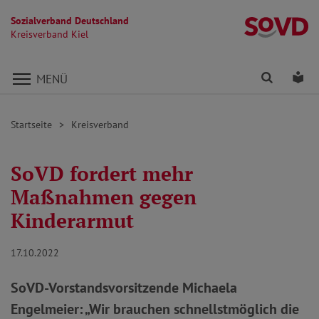
Sozialverband Deutschland
Kr
Kreisverband Kiel
Direkt zu den Inhalten springen
Finden
Lei
MENÜ
Startseite
Kreisverband
SoVD fordert mehr
Maßnahmen gegen
Kinderarmut
17.10.2022
SoVD-Vorstandsvorsitzende Michaela
Engelmeier: „Wir brauchen schnellstmöglich die