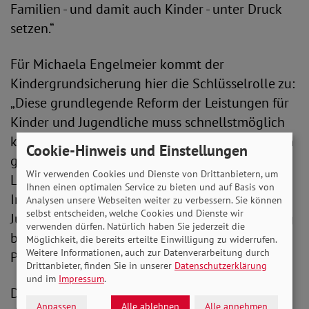
Familien - und damit auch Kinder - unter Druck
setzen.“
Für Michaela Engelmeier kommt der
Kindergrundsicherung hier die Schlüsselrolle zu:
„Diese grundlegende Reform der Leistungen für
Kinder und Jugendliche muss schnellstmöglich
kommen. Und es muss flankierende Maßnahmen
Cookie-Hinweis und Einstellungen
geben, wie einen niedrigschwelligen
Wir verwenden Cookies und Dienste von Drittanbietern, um
Leistungszugang oder eine gesicherte soziale
Ihnen einen optimalen Service zu bieten und auf Basis von
Infrastruktur. Außerdem brauchen Kinder und
Analysen unsere Webseiten weiter zu verbessern. Sie können
selbst entscheiden, welche Cookies und Dienste wir
Jugendliche weiter psychosoziale Unterstützung
verwenden dürfen. Natürlich haben Sie jederzeit die
bei der Bewältigung der Langzeitfolgen der
Möglichkeit, die bereits erteilte Einwilligung zu widerrufen.
Weitere Informationen, auch zur Datenverarbeitung durch
Pandemie.“
Drittanbieter, finden Sie in unserer
Datenschutzerklärung
und im
Impressum
.
Die SoVD-Vorstandsvorsitzende macht deutlich:
Anpassen
Alle ablehnen
Alle annehmen