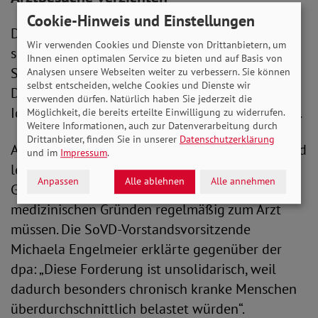
Cookie-Hinweis und Einstellungen
Die Kritik an dem Vorschlag ließ nicht lange auf
Wir verwenden Cookies und Dienste von Drittanbietern, um
sich warten und kam von verschiedenen Seiten.
Ihnen einen optimalen Service zu bieten und auf Basis von
Sowohl der Hausärzte-Verband als auch Die
Analysen unsere Webseiten weiter zu verbessern. Sie können
selbst entscheiden, welche Cookies und Dienste wir
Deutsche Stiftung Patientenschutz lehnten die
verwenden dürfen. Natürlich haben Sie jederzeit die
Idee ab und wiesen sie als unpraktikabel zurück.
Möglichkeit, die bereits erteilte Einwilligung zu widerrufen.
Weitere Informationen, auch zur Datenverarbeitung durch
Drittanbieter, finden Sie in unserer
Datenschutzerklärung
Auch der SoVD bezog dagegen klar Stellung und
und im
Impressum
.
lenkte den Blick auf die Folgen, die solch eine
Anpassen
Alle ablehnen
Alle annehmen
Gebühr für Patient*innen hätte, die aus
medizinischen Gründen regelmäßig zum Arzt
müssen. Die SoVD-Vorstandsvorsitzende
Michaela Engelmeier erklärte gegenüber der
dpa: „Diese Forderung ist unsolidarisch, weil
dadurch besonders chronisch kranke Menschen
überdurchschnittlich belastet würden“.