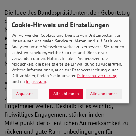
Die Idee des Bundespräsidenten, den Geburtstag
des Grundgesetzes mit einem bundesweiten
Cookie-Hinweis und Einstellungen
Mitmachtag zu verbinden, unterstreiche
Wir verwenden Cookies und Dienste von Drittanbietern, um
eindrucksvoll den Zusammenhang zwischen
Ihnen einen optimalen Service zu bieten und auf Basis von
Demokratie und bürgerschaftlichem
Analysen unsere Webseiten weiter zu verbessern. Sie können
selbst entscheiden, welche Cookies und Dienste wir
Engagement. „Unsere Demokratie braucht
verwenden dürfen. Natürlich haben Sie jederzeit die
Menschen, die sich einbringen, Verantwortung
Möglichkeit, die bereits erteilte Einwilligung zu widerrufen.
Weitere Informationen, auch zur Datenverarbeitung durch
übernehmen und Haltung zeigen. Ehrenamt ist
Drittanbieter, finden Sie in unserer
Datenschutzerklärung
gelebte Demokratie und deren Stärkung ist
und im
Impressum
.
heute wichtiger denn je –insbesondere mit Blick
Anpassen
Alle ablehnen
Alle annehmen
auf die bevorstehenden Landtagswahlen“, so
Engelmeier weiter. „Deshalb ist es wichtig,
freiwilliges Engagement stärker in den
Mittelpunkt der öffentlichen Aufmerksamkeit zu
rücken und gute Rahmenbedingungen für