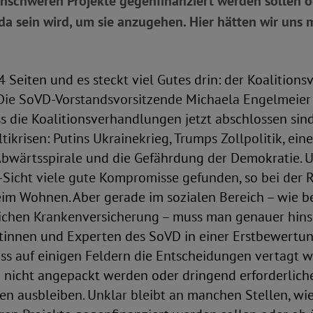
enschweren Projekte gegenfinanziert werden sollen 
da sein wird, um sie anzugehen. Hier hätten wir uns
 Seiten und es steckt viel Gutes drin: der Koalitions
Die SoVD-Vorstandsvorsitzende Michaela Engelmeier 
ss die Koalitionsverhandlungen jetzt abschlossen sin
ltikrisen: Putins Ukrainekrieg, Trumps Zollpolitik, ei
 Abwärtsspirale und die Gefährdung der Demokratie.
icht viele gute Kompromisse gefunden, so bei der R
im Wohnen. Aber gerade im sozialen Bereich – wie be
lichen Krankenversicherung – muss man genauer hins
tinnen und Experten des SoVD in einer Erstbewertung
ass auf einigen Feldern die Entscheidungen vertagt 
 nicht angepackt werden oder dringend erforderlich
 ausbleiben. Unklar bleibt an manchen Stellen, wie