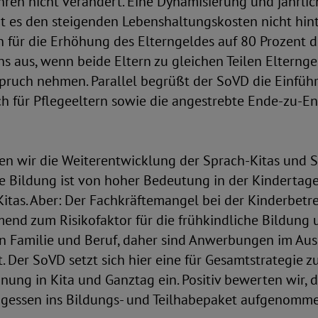
hren nicht verändert. Eine Dynamisierung und jährli
t es den steigenden Lebenshaltungskosten nicht hint
ch für die Erhöhung des Elterngeldes auf 80 Prozent
 aus, wenn beide Eltern zu gleichen Teilen Elterng
spruch nehmen. Parallel begrüßt der SoVD die Einfüh
ch für Pflegeeltern sowie die angestrebte Ende-zu-E
en wir die Weiterentwicklung der Sprach-Kitas und 
he Bildung ist von hoher Bedeutung in der Kindertag
itas. Aber: Der Fachkräftemangel bei der Kinderbetr
end zum Risikofaktor für die frühkindliche Bildung 
n Familie und Beruf, daher sind Anwerbungen im Aus
. Der SoVD setzt sich hier eine für Gesamtstrategie z
ung in Kita und Ganztag ein. Positiv bewerten wir, d
agessen ins Bildungs- und Teilhabepaket aufgenomme