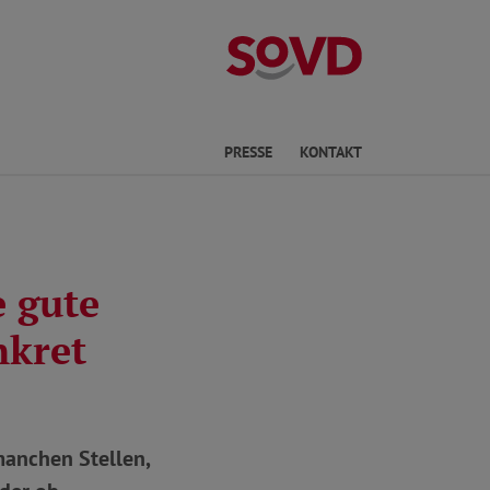
Kreisverband Ki
he
PRESSE
KONTAKT
e gute
nkret
manchen Stellen,