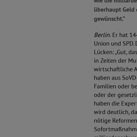
wie die milliard
überhaupt Geld 
gewünscht.“
Berlin.
Er hat 144
Union und SPD. 
Lücken: „Gut, da
in Zeiten der Mu
wirtschaftliche
haben aus SoVD-S
Familien oder be
oder der gesetz
haben die Exper
wird deutlich, d
nötige Reformen
Sofortmaßnahmen