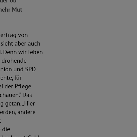
oder ob
 mehr Mut
vertrag von
sieht aber auch
d. Denn wir leben
ne drohende
 Union und SPD
ente, für
i der Pflege
chauen.“ Das
 getan. „Hier
werden, andere
e
 die