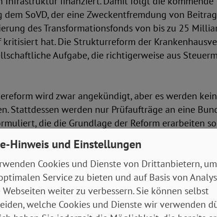
Infrastruktur finanziert. Damit folgt die kommende
 dem SoVD, der eine Zweckentfremdung von Beitrag
ierung des Transformationsfonds von bis zu 25 Milli
 kritisiert hat. Die Strukturreform der Krankenhausve
lschaftliche Aufgabe, die richtigerweise aus Steuerm
gereform wird zwar angekündigt, aber es werden kein
en. Stattdessen werden nur Prüfaufträge an eine Bun
rmuliert, die die Grundlage der Reform erarbeiten so
hrungen im Koalitionsvertrag zur pflegerischen Vers
e-Hinweis und Einstellungen
wird der dramatischen Situation in der Pflege nicht ge
rwenden Cookies und Dienste von Drittanbietern, um
 Enttäuschung - hier muss dingend nachgebessert we
optimalen Service zu bieten und auf Basis von Analy
 Webseiten weiter zu verbessern. Sie können selbst
echtigkeit, Armutsbekämpfung und Wohnen
eiden, welche Cookies und Dienste wir verwenden dü
n Sicherung darf nicht gespart werden. Die Wahltags