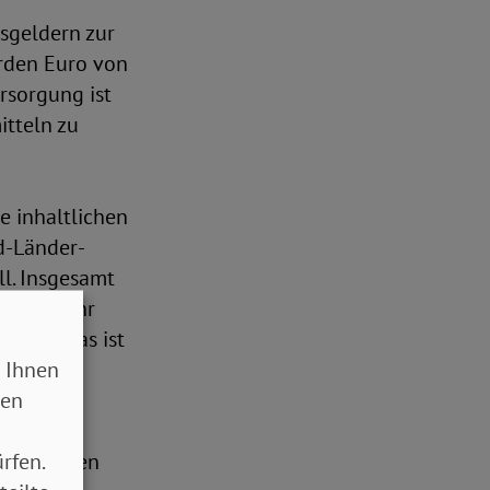
sgeldern zur
arden Euro von
rsorgung ist
itteln zu
e inhaltlichen
d-Länder-
ll. Insgesamt
orgung sehr
recht. Das ist
 Ihnen
rden.
sen
rfen.
befragungen