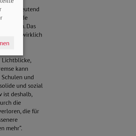
teilte
r beiden
r
, wie bedeutend
r
rtrag wurde
gestalten. Das
en, auch wirklich
hmen
 Lichtblicke,
bremse kann
e Schulen und
solide und sozial
 ist deshalb,
urch die
rloren, die für
ssenere
en mehr“.