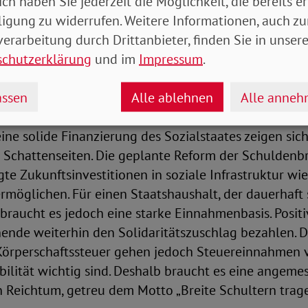
ich haben Sie jederzeit die Möglichkeit, die bereits er
ass für die Menschen die „Soziale Sicherheit“ eines e
ligung zu widerrufen. Weitere Informationen, auch zu
men für die Wahlentscheidung war. Das unterstreicht
erarbeitung durch Drittanbieter, finden Sie in unsere
 Sozialstaat in unsicheren Zeiten ist. Im Koalitionsve
schutzerklärung
und im
Impressum
.
soziale Sicherung zu reformieren und zugänglicher zu 
 das Versprechen, das soziale Schutzniveau zu bewahr
ssen
Alle ablehnen
Alle anne
ehalten wird.
eine solide Finanzierung des Sozialstaates zeigen sich
e Schattenseiten. Die geplante Reform der Schulden
te Zukunftsinvestitionen in soziale Infrastruktur wi
möglichen. Für einen Staatshaushalt, der dauerhaft 
braucht es jedoch eine starke Einnahmenbasis. Positiv
ende weiterhin den Solidaritätszuschlag bezahlen. D
örperschaftssteuer gehen jedoch Steuereinnahmen ve
bilität wichtig sind. Deshalb braucht es eine angeme
 Reichtum, getreu dem Motto „Breite Schultern trag