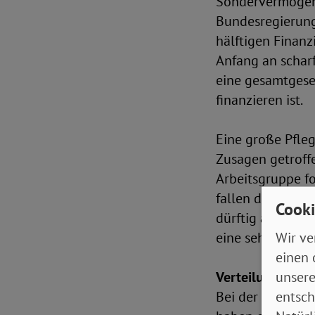
Sondervermögen 
Bundesregierung
hälftigen Finanz
Anfang an scharf
eine gesamtgesel
finanzieren ist.
Eine große Pfle
Zusagen getroff
Arbeitsgruppe fo
fallen die Ausfü
Cooki
dürftig aus und 
Wir ve
eine sehr große
einen 
unsere
Verteilungsger
entsch
Bei der soziale