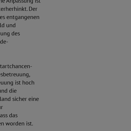
che Anpassung ist
erherhinkt. Der
 des entgangenen
eld und
rung des
nde-
Startchancen-
esbetreuung,
euung ist hoch
und die
land sicher eine
ur
ass das
n worden ist.