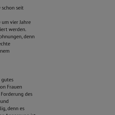
 schon seit
 um vier Jahre
iert werden.
lwohnungen, denn
echte
einem
n gutes
von Frauen
r Forderung des
- und
lig, denn es