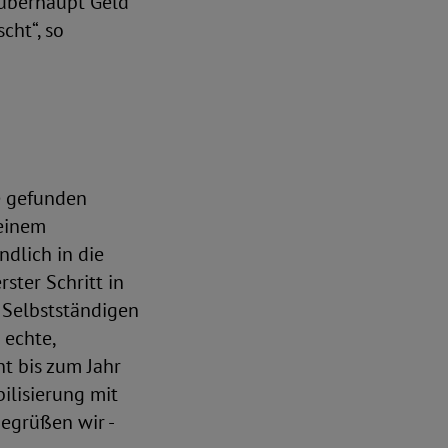
 überhaupt Geld
cht“, so
e gefunden
keinem
ndlich in die
ster Schritt in
 Selbstständigen
 echte,
nt bis zum Jahr
ilisierung mit
egrüßen wir -