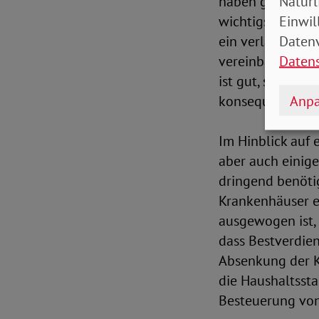
Natürl
haben gezeigt, d
Einwil
wichtigsten The
Datenv
ein verlässlicher
Daten
vereinbart, die 
ist gut, solange
Anpa
konsequent eing
Im Hinblick auf 
aber auch einig
dringend benötig
Krankenhäuser er
ausgewogen ist, 
dass Bestverdien
Absenkung der K
die Haushaltssta
Besteuerung von