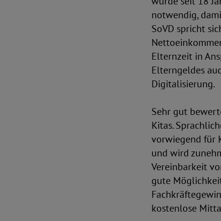
wurde seit 18 Ja
notwendig, dami
SoVD spricht si
Nettoeinkommens
Elternzeit in An
Elterngeldes au
Digitalisierung.
Sehr gut bewert
Kitas. Sprachlic
vorwiegend für K
und wird zunehm
Vereinbarkeit vo
gute Möglichkeit
Fachkräftegewinn
kostenlose Mitt