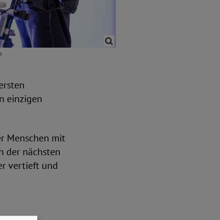
e
ersten
en einzigen
.
er Menschen mit
n der nächsten
 vertieft und