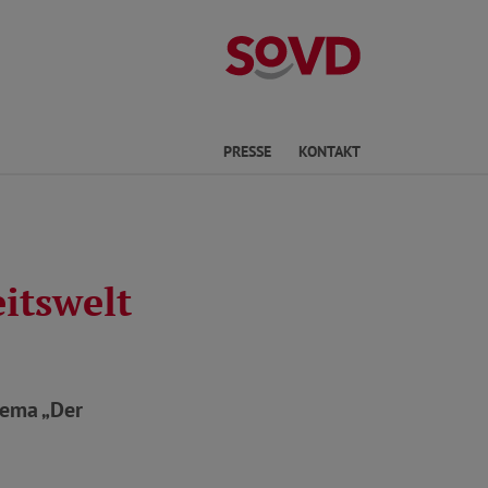
Kreisverband Ki
he
PRESSE
KONTAKT
itswelt
hema „Der