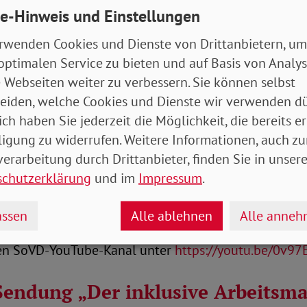
e-Hinweis und Einstellungen
ann das neue „Inklusionsbarometer Arbeit“ vom Hande
rwenden Cookies und Dienste von Drittanbietern, um
ohl umfangreichste Studie zur Inklusion auf dem deu
optimalen Service zu bieten und auf Basis von Analy
 Gast sind Dagmar Greskamp, Referentin für Arbeit un
 Webseiten weiter zu verbessern. Sie können selbst
ch und Karen Schallert von „Handicap unlimited“. Di
eiden, welche Cookies und Dienste wir verwenden dü
.a. von DHL und McKinsey ist selbst betroffen und mac
ich haben Sie jederzeit die Möglichkeit, die bereits er
ernehmen Behinderung als Ressource zu erkennen.
ligung zu widerrufen. Weitere Informationen, auch zu
ist Ulrich Adlhoch, Vorsitzender der „Bundesarbeits
erarbeitung durch Drittanbieter, finden Sie in unsere
“. Er vertritt ein bundesweites Netzwerk von etwa 1.
schutzerklärung
und im
Impressum
.
d kann viele Beispiele aus der Praxis beitragen.
ssen
Alle ablehnen
Alle anne
 abrufbar im Fernsehprogramm von Alex Berlin, übe
en SoVD-YouTube-Kanal unter
https://youtu.be/0v97
endung „Der inklusive Arbeitsma