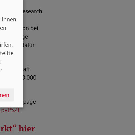
lsblatt Research
 Ihnen
tschen
sen
d Inklusion bei
e ehemalige
rfen.
ht sich dafür
teilte
r
gemeinschaft
r
000 mit 30.000
hmen
r die Homepage
EpvP5ZI
.
rkt“ hier