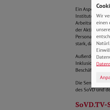
Cooki
Ein Aspekt ist d
Wir ve
Institute, die w
einen 
Arbeitsmarkt. Zu
unsere
der Aktion Mens
entsch
Personalchefin u
Natürl
stark, dass Unt
Einwil
Außerdem dabei 
Datenv
Inklusionsfirmen
Daten
Beschäftigten un
Anpa
Die Sendung ist
des SoVD und d
SoVD.TV-S