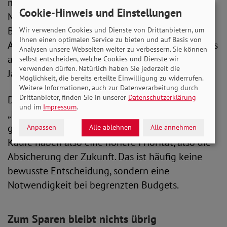
mit den Preissteigerungen der vergangenen
Cookie-Hinweis und Einstellungen
Monate nicht mithalten. Abstriche machen die
Befragten vor allem bei der privaten
Wir verwenden Cookies und Dienste von Drittanbietern, um
Ihnen einen optimalen Service zu bieten und auf Basis von
Altersvorsorge. Nur noch 51 Prozent nennen dies
Analysen unsere Webseiten weiter zu verbessern. Sie können
als größtes Motiv zum Sparen, im vergangenen
selbst entscheiden, welche Cookies und Dienste wir
verwenden dürfen. Natürlich haben Sie jederzeit die
Jahr waren es noch 5 Prozent mehr.
Möglichkeit, die bereits erteilte Einwilligung zu widerrufen.
Weitere Informationen, auch zur Datenverarbeitung durch
Drittanbieter, finden Sie in unserer
Datenschutzerklärung
Den größten Zuwachs gab es beim Punkt
und im
Impressum
.
„Konsum“, womit das Sparen für geplante
größere Anschaffungen gemeint ist. Kurzfristige
Anpassen
Alle ablehnen
Alle annehmen
Käufe haben also eine höhere Priorität, also die
Absicherung der Zukunft. Das ist häufig keine
bewusste Entscheidung, sondern eine
Notwendigkeit bei begrenzten Budgets.
Zum Sparen bleibt nichts übrig