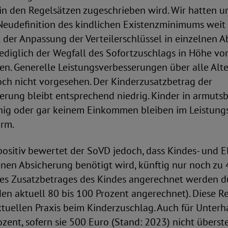
n den Regelsätzen zugeschrieben wird. Wir hatten un
eudefinition des kindlichen Existenzminimums weit
 der Anpassung der Verteilerschlüssel in einzelnen 
lediglich der Wegfall des Sofortzuschlags in Höhe vo
en. Generelle Leistungsverbesserungen über alle Alt
och nicht vorgesehen. Der Kinderzusatzbetrag der
erung bleibt entsprechend niedrig. Kinder in armuts
nig oder gar keinem Einkommen bleiben im Leistung
arm.
ositiv bewertet der SoVD jedoch, dass Kindes- und 
enen Absicherung benötigt wird, künftig nur noch zu 
des Zusatzbetrages des Kindes angerechnet werden d
en aktuell 80 bis 100 Prozent angerechnet). Diese R
ktuellen Praxis beim Kinderzuschlag. Auch für Unterh
ozent, sofern sie 500 Euro (Stand: 2023) nicht überst