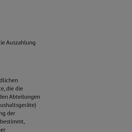
 die Auszahlung
dlichen
, die die
 den Abteilungen
ushaltsgeräte)
ng der
 bestimmt,
ner