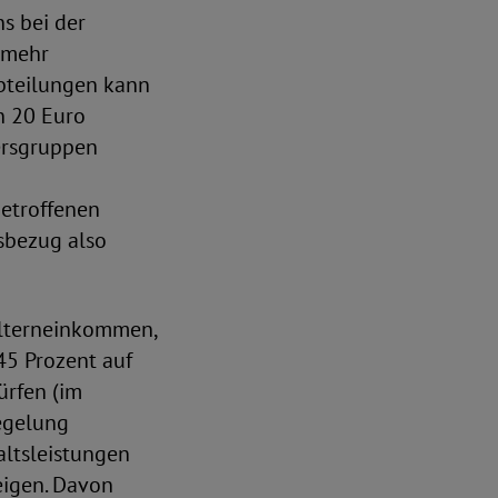
s bei der
 mehr
Abteilungen kann
n 20 Euro
ersgruppen
betroffenen
sbezug also
Elterneinkommen,
45 Prozent auf
ürfen (im
egelung
altsleistungen
eigen. Davon