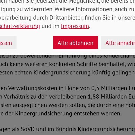
ich haben Sie jederzeit die Möglichkeit, die bereits er
ligung zu widerrufen. Weitere Informationen, auch zu
 Gesetzentwurf ist Ergebnis dieses Aushandlungsproz
erarbeitung durch Drittanbieter, finden Sie in unsere
ass nach monatelangem Ringen um die Kindergrunds
schutzerklärung
und im
Impressum
.
en wurde. Vom Ergebnis sind wir dennoch enttäuscht.
ochen als eine reine Grundsteinlegung für eine
ssen
Alle ablehnen
Alle anne
erung der Zukunft, die mit Ausnahme der beabsichtig
itisch zu bewertenden - Einführung eines Kinderchan
uch keine weiteren konkreten Schritte beinhaltet, wi
festen echten Kindergrundsicherung künftig gelingen
ten Verwaltungskosten in Höhe von 0,5 Milliarden Eu
 Verhältnis zu den verbleibenden 1,88 Milliarden Eu
sten ausgeglichen werden sollen, die durch eine hö
 der Kindergrundsicherung entstehen werden.
gen als SoVD und im Bündnis Kindergrundsicherung 