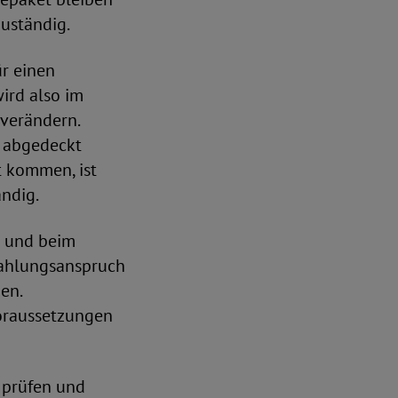
uständig.
ür einen
ird also im
verändern.
t abgedeckt
 kommen, ist
ändig.
d und beim
szahlungsanspruch
en.
oraussetzungen
 prüfen und