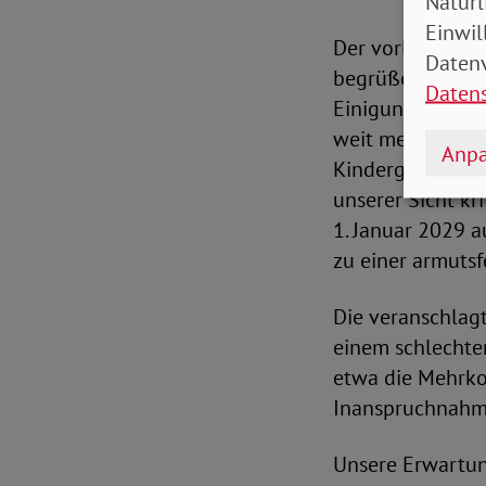
Natürl
Einwil
Der vorliegende
Datenv
begrüßen wir, d
Daten
Einigung gefund
weit mehr verspr
Anpa
Kindergrundsich
unserer Sicht kr
1. Januar 2029 a
zu einer armuts
Die veranschlag
einem schlechten
etwa die Mehrko
Inanspruchnahme
Unsere Erwartun