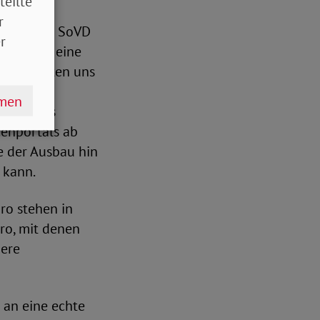
teilte
r
esses. Als SoVD
r
icherung eine
 Wir hatten uns
hmen
ten – aus
cenportals ab
e der Ausbau hin
 kann.
ro stehen in
ro, mit denen
here
an eine echte