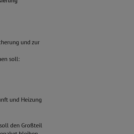
sierung
cherung und zur
en soll:
unft und Heizung
soll den Großteil
bepaket bleiben