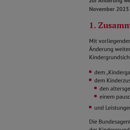
zur Änderung we
November 2023
1. Zusamm
Mit vorliegende
Änderung weiter
Kindergrundsich
dem „Kinderga
dem Kinderzus
den altersg
einem pausc
und Leistungen
Die Bundesagentu
der Kindergrund