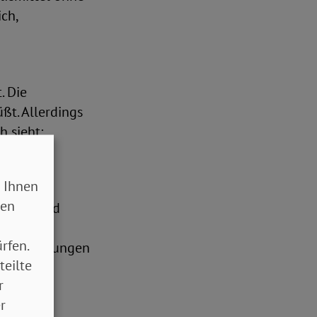
ch,
. Die
ßt. Allerdings
h sieht:
derungen]
 Ihnen
sondern
sen
indbar und
rfen.
 Behinderungen
teilte
r
tel“
r