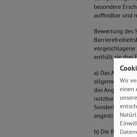
besondere Ersch
auffindbar und n
Bewertung des S
Barrierefreiheits
vorgeschlagene 
enthält sie drei
Cooki
a) Das Angebot d
Wir ve
allgemein üblich
einen 
das Angebot muss
unsere
nutzbar sein. Di
entsch
Sonderlösungen,
Natürl
angestrebt werd
Einwil
b) Die Barrieref
Datenv