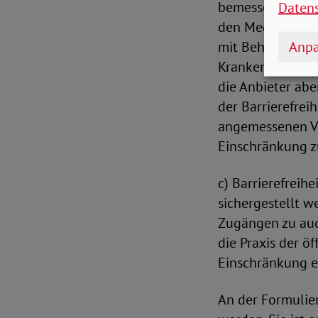
bemessen werden.
Daten
den Medienanbie
Anpa
mit Behinderung 
Krankenkasse ni
die Anbieter abe
der Barrierefrei
angemessenen Vo
Einschränkung zu
c) Barrierefreih
sichergestellt w
Zugängen zu aud
die Praxis der öf
Einschränkung e
An der Formulier