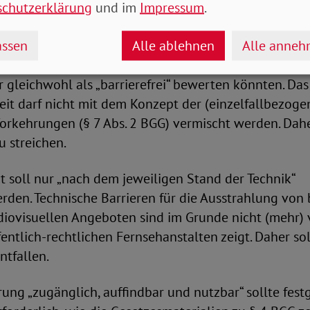
 Das würde die Sicherstellung von Barrierefreiheit 
schutzerklärung
und im
Impressum
.
tern auf die Angebotsnutzer verschieben. Verfügt ei
ssen
Alle ablehnen
Alle anne
nicht über das notwendige Hilfsmittel (z. B., weil es 
cht gewährt), bliebe sie von Angeboten ausgeschloss
r gleichwohl als „barrierefrei“ bewerten könnten. Da
heit darf nicht mit dem Konzept der (einzelfallbezoge
rkehrungen (§ 7 Abs. 2 BGG) vermischt werden. Daher
 streichen.
eit soll nur „nach dem jeweiligen Stand der Technik“
erden. Technische Barrieren für die Ausstrahlung von 
iovisuellen Angeboten sind im Grunde nicht (mehr) 
fentlich-rechtlichen Fernsehanstalten zeigt. Daher sol
ntfallen.
ung „zugänglich, auffindbar und nutzbar“ sollte fest