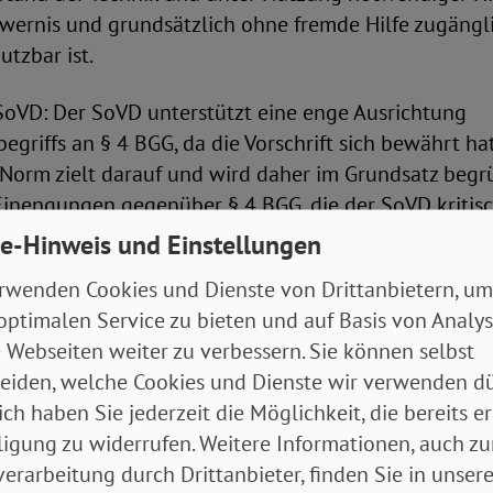
wernis und grundsätzlich ohne fremde Hilfe zugängli
utzbar ist.
oVD: Der SoVD unterstützt eine enge Ausrichtung
begriffs an § 4 BGG, da die Vorschrift sich bewährt hat
Norm zielt darauf und wird daher im Grundsatz begrü
 Einengungen gegenüber § 4 BGG, die der SoVD kritisc
e-Hinweis und Einstellungen
arf nicht nur „in der für diese [Menschen mit Behin
rwenden Cookies und Dienste von Drittanbietern, um
en Weise“ zugänglich, auffindbar und nutzbar sein, 
optimalen Service zu bieten und auf Basis von Analy
 „in der allgemein üblichen Weise“ zugänglich, auff
 Webseiten weiter zu verbessern. Sie können selbst
e letztere Formulierung gewährleistet, dass nicht
eiden, welche Cookies und Dienste wir verwenden dü
 sondern reguläre Lösungen auch für Menschen mit
ich haben Sie jederzeit die Möglichkeit, die bereits er
en.
ligung zu widerrufen. Weitere Informationen, auch zu
reiheit darf nicht „unter Nutzung notwendiger Hilfsmit
erarbeitung durch Drittanbieter, finden Sie in unsere