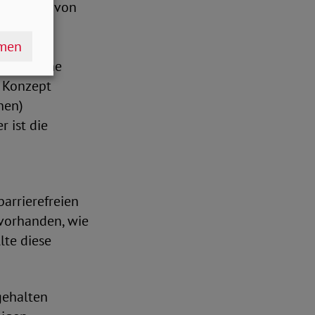
teilweise von
ne Person
hmen
die
en, welche
s Konzept
nen)
 ist die
barrierefreien
vorhanden, wie
lte diese
gehalten