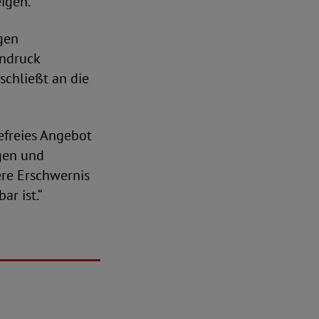
eigen.
gen
indruck
schließt an die
efreies Angebot
igen und
re Erschwernis
ar ist.“