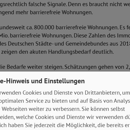
srechtlich falsche Signale. Denn es braucht nicht w
ingend mehr barrierefreie Wohnungen.
bundesweit ca. 800.000 barrierefreie Wohnungen. Es f
Mio. barrierefreie Wohnungen. Diese Zahlen des Immo
des Deutschen Städte- und Gemeindebundes aus 201
 zeigen den akuten Handlungsbedarf deutlich.
e Bedarfe weiter steigen. Schätzungen gehen von 2,9
erefreien Wohnungen bis 2030 aus. Der SoVD weist da
e-Hinweis und Einstellungen
Mio. pflegebedürftigen Menschen in Deutschland über
e Zahl wird demografiebedingt weiter steigen. Es lieg
rwenden Cookies und Dienste von Drittanbietern, um
, zu Hause alt werden zu können und eine Heimunte
optimalen Service zu bieten und auf Basis von Analy
rmeiden.
 Webseiten weiter zu verbessern. Sie können selbst
eiden, welche Cookies und Dienste wir verwenden dü
 liegt jedoch nicht nur im Interesse von Senior*innen
ich haben Sie jederzeit die Möglichkeit, die bereits er