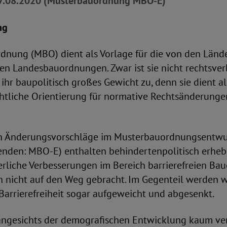
17.08.2020 (Musterbauordnung MBO-E)
ng
dnung (MBO) dient als Vorlage für die von den Länd
n Landesbauordnungen. Zwar ist sie nicht rechtsverb
r baupolitisch großes Gewicht zu, denn sie dient al
tliche Orientierung für normative Rechtsänderunge
n Änderungsvorschläge im Musterbauordnungsentwu
enden: MBO-E) enthalten behindertenpolitisch erhebli
erliche Verbesserungen im Bereich barrierefreien Ba
nicht auf den Weg gebracht. Im Gegenteil werden w
arrierefreiheit sogar aufgeweicht und abgesenkt.
 angesichts der demografischen Entwicklung kaum ve