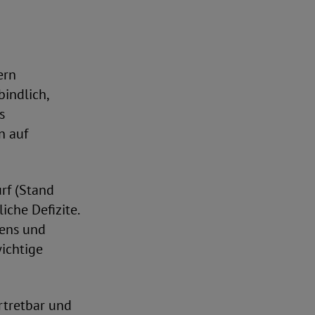
ern
indlich,
s
n auf
rf (Stand
che Defizite.
uens und
ichtige
rtretbar und