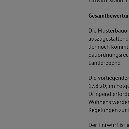
Entwurf Stand 
Gesamtbewertu
Die Musterbauor
auszugestaltende
dennoch kommt ih
bauordnungsrech
Länderebene.
Die vorliegende
17.8.20; im Folg
Dringend erford
Wohnens werden 
Regelungen zur B
Der Entwurf ist