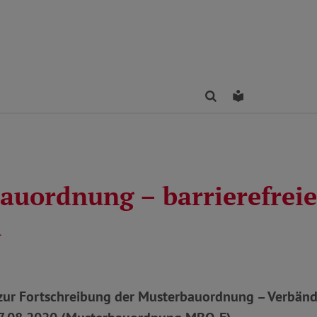
Finden
Leichte Sprac
auordnung – barrierefreie
n
zur Fortschreibung der Musterbauordnung – Verbä