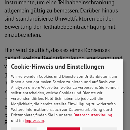
Instrumente, um eine Teilhabeeinschränkung
allgemein gültig zu bemessen. Darüber hinaus
sind standardisierte Umweltfaktoren bei der
Bewertung der Teilhabebeeinträchtigung mit
einzubeziehen.
Hier wird deutlich, dass es eines Konsenses
bedarf, welche Beeinträchtigung anerkannt und
wie sie bei der Bemessung des GdB/GdS
Cookie-Hinweis und Einstellungen
gewichtet werden soll. Daher ist es wichtig, dass
Wir verwenden Cookies und Dienste von Drittanbietern, um
multidisziplinäre Expert*innen zu Rate gezogen
Ihnen einen optimalen Service zu bieten und auf Basis von
Analysen unsere Webseiten weiter zu verbessern. Sie können
werden. Es wird ausdrücklich begrüßt, dass nicht
selbst entscheiden, welche Cookies und Dienste wir
nur Ärztinnen und Ärzte, sondern auch
verwenden dürfen. Natürlich haben Sie jederzeit die
Möglichkeit, die bereits erteilte Einwilligung zu widerrufen.
Behindertenverbände und ihre Vertreter*innen
Weitere Informationen, auch zur Datenverarbeitung durch
bei den Beratungen über die Anpassungen der
Drittanbieter, finden Sie in unserer
Datenschutzerklärung
und im
Impressum
.
ÄndV einbezogen werden.