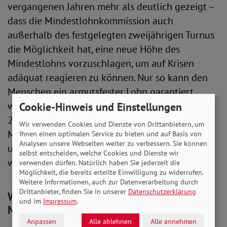
vergangenen Jahren mehr als deutlich gezeigt –
dass die Mindestlohnkommission auch
außerhalb des festgelegten zweijährigen Turnus
die Möglichkeit hat, eine neue Höhe des
Mindestlohns vorzuschlagen, um auf Krisen
adäquat reagieren zu können. Nur so kann den
Menschen ein armutsfester Lohn garantiert
werden. Hätte es die politische Anpassung von
Cookie-Hinweis und Einstellungen
2022 nicht gegeben, hätten noch mehr
Wir verwenden Cookies und Dienste von Drittanbietern, um
Menschen ihre finanzielle Grundlage verloren
Ihnen einen optimalen Service zu bieten und auf Basis von
Analysen unsere Webseiten weiter zu verbessern. Sie können
und wären in die Grundsicherung gedrängt
selbst entscheiden, welche Cookies und Dienste wir
worden.
verwenden dürfen. Natürlich haben Sie jederzeit die
Möglichkeit, die bereits erteilte Einwilligung zu widerrufen.
Weitere Informationen, auch zur Datenverarbeitung durch
Drittanbieter, finden Sie in unserer
Datenschutzerklärung
Welche Auswirkungen hat der gesetzliche
und im
Impressum
.
Mindestlohn?
Anpassen
Alle ablehnen
Alle annehmen