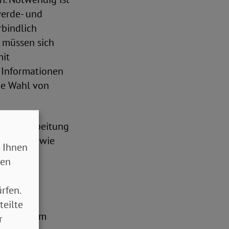
werde- und
rbindlich
n müssen sich
mit
 Informationen
he Wahl von
n die Erarbeitung
 werden, wie
 Ihnen
rmiert.
sen
rfen.
teilte
chtungen im
r