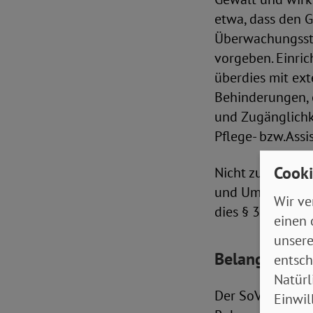
etwa, dass den 
Überwachungsstel
vorgeben. Einric
überdies mit ext
Behinderungen, 
und Zugänglichk
Pflege- bzw.Assi
Cooki
Nicht zuletzt is
und Umsetzung d
Wir ve
dies § 37 Abs. 5
einen 
unsere
Belange von 
entsch
Natürl
Der SoVD forder
Einwil