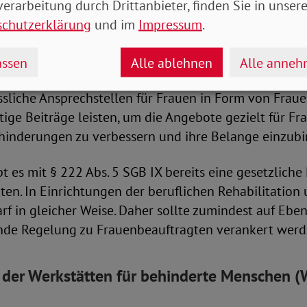
LTA. So kann den Belangen von Frauen und Mädchen
erarbeitung durch Drittanbieter, finden Sie in unsere
onkret institutionell Rechnung getragen werden. Die
schutzerklärung
und im
Impressum
.
n zu Recht, die Belange von Frauen bzw. Leistungsber
htigen (vgl. etwa § 2 Abs. 3, § 3 Abs. 2, § 6 Abs. 1). 
ssen
Alle ablehnen
Alle anne
Ort ermittelt und in der Umsetzung begleitet werden
ssliche Ansprechstellen für Frauen in Form von Frau
ige Beiträge leisten, um die Angebote gezielt für F
inderungen zu verbessern und ihre Belange einzubi
t es mit § 222 Abs. 5 SGB IX bereits eine gesetzlich
en. In Einrichtungen der beruflichen Rehabilitation 
rf in gleicher Weise. Daher sollte zumindest auf Ebe
nde Regelung zu Frauenbeauftragten verankert werd
 der Werkstätten für behinderte Menschen 