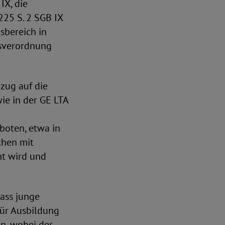
IX, die
25 S. 2 SGB IX
sbereich in
gsverordnung
zug auf die
ie in der GE LTA
boten, etwa in
chen mit
ht wird und
ass junge
ür Ausbildung
n, wobei der