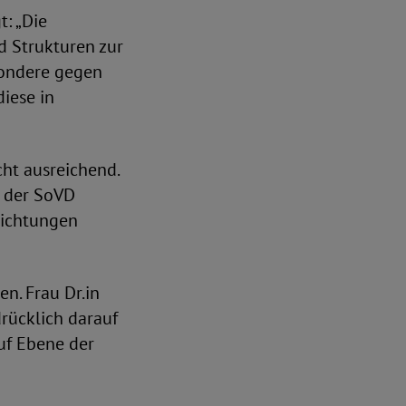
t: „Die
d Strukturen zur
sondere gegen
iese in
ht ausreichend.
h der SoVD
richtungen
n. Frau Dr.in
rücklich darauf
uf Ebene der