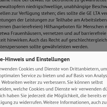
Gewaltopfern niedrigschwellige, unabhängige Besch
len zur Verfügung stehen; dies sollte die GE LTA ve
htungen der Leistungen zur Teilhabe am Arbeitslebe
ernen (barrierefreien) Hilfsangeboten für Menschen 
etwa Frauenhäusern, vernetzen und auf barrierefreie
eit hinwirken. Auch das Recht auf geschlechtergleic
stenzpersonen sollte gewährleisten werden.
e-Hinweis und Einstellungen
t sicherzustellen, dass Betroffene und ihre Verbände i
er Gewaltschutzkonzepte verpflichtend einbezogen
rwenden Cookies und Dienste von Drittanbietern, um
 SGB IX für das Qualitätsmanagement vergleichbar no
optimalen Service zu bieten und auf Basis von Analy
 Webseiten weiter zu verbessern. Sie können selbst
Frauen mit Behinderungen
eiden, welche Cookies und Dienste wir verwenden dü
ich haben Sie jederzeit die Möglichkeit, die bereits er
t eine Regelung zu Frauenbeauftragten in LTA-Einri
ligung zu widerrufen. Weitere Informationen, auch zu