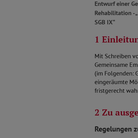
Entwurf einer G
Rehabilitation -
SGB IX“
1 Einleitu
Mit Schreiben vo
Gemeinsame Empf
(im Folgenden: G
eingeräumte Mög
fristgerecht w
2 Zu ausg
Regelungen z