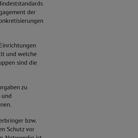
 Mindeststandards
ngagement der
Konkretisierungen
 Einrichtungen
llt und welche
uppen sind die
orgaben zu
- und
nen.
erbringer bzw.
en Schutz vor
n. Notwendig ist