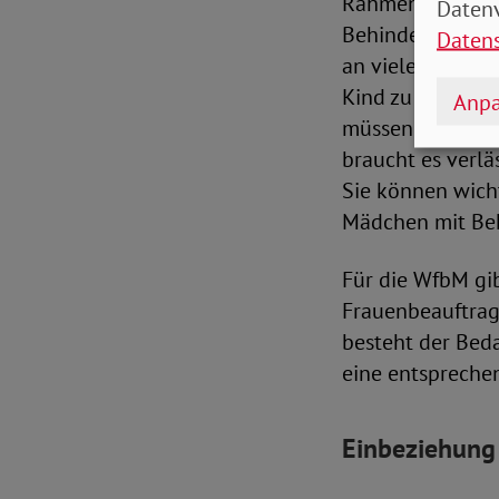
Rahmen der GE 
Datenv
Behinderungen k
Daten
an vielen Stelle
Kind zu berücksic
Anpa
müssen auch vor 
braucht es verlä
Sie können wicht
Mädchen mit Beh
Für die WfbM gib
Frauenbeauftragt
besteht der Beda
eine entspreche
Einbeziehung