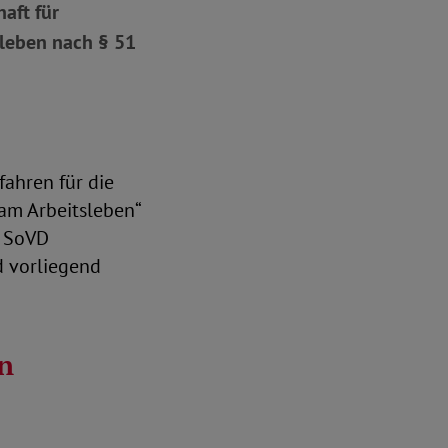
aft für
sleben nach § 51
fahren für die
am Arbeitsleben“
m SoVD
d vorliegend
n