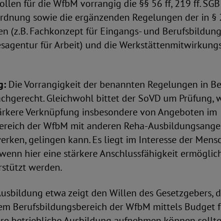
ollen für die WfbM vorrangig die §§ 56 ff, 219 ff. SGB 
rdnung sowie die ergänzenden Regelungen der in § 2
n (z.B. Fachkonzept für Eingangs- und Berufsbildung
agentur für Arbeit) und die Werkstättenmitwirkun
g:
Die Vorrangigkeit der benannten Regelungen in Be
chgerecht. Gleichwohl bittet der SoVD um Prüfung, w
ärkere Verknüpfung insbesondere von Angeboten im
ereich der WfbM mit anderen Reha-Ausbildungsange
rken, gelingen kann. Es liegt im Interesse der Mens
wenn hier eine stärkere Anschlussfähigkeit ermöglic
stützt werden.
usbildung etwa zeigt den Willen des Gesetzgebers, d
m Berufsbildungsbereich der WfbM mittels Budget f
äre betriebliche Ausbildung aufnehmen können sollte