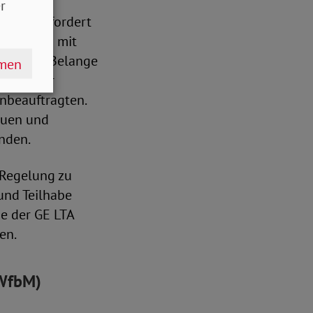
 mit
r
 GE LTA fordert
echtigten mit
Doch diese Belange
hmen
. Hierfür
enbeauftragten.
rauen und
nden.
e Regelung zu
und Teilhabe
ne der GE LTA
en.
(WfbM)