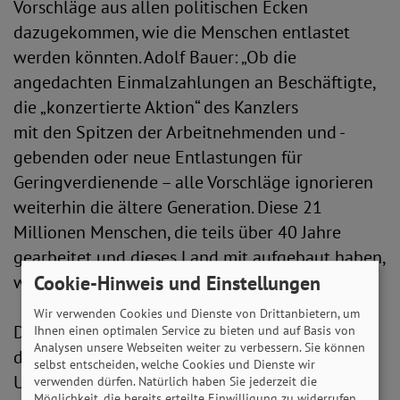
Vorschläge aus allen politischen Ecken
dazugekommen, wie die Menschen entlastet
werden könnten. Adolf Bauer: „Ob die
angedachten Einmalzahlungen an Beschäftigte,
die „konzertierte Aktion“ des Kanzlers
mit den Spitzen der Arbeitnehmenden und -
gebenden oder neue Entlastungen für
Geringverdienende – alle Vorschläge ignorieren
weiterhin die ältere Generation. Diese 21
Millionen Menschen, die teils über 40 Jahre
gearbeitet und dieses Land mit aufgebaut haben,
werden von der Politik nun im Stich gelassen.“
Cookie-Hinweis und Einstellungen
Wir verwenden Cookies und Dienste von Drittanbietern, um
Die bisherigen Maßnahmen gehen deutlich an
Ihnen einen optimalen Service zu bieten und auf Basis von
Analysen unsere Webseiten weiter zu verbessern. Sie können
dem vorbei, was mehrfach in
selbst entscheiden, welche Cookies und Dienste wir
Untersuchungen - wie beispielsweise auch vom
verwenden dürfen. Natürlich haben Sie jederzeit die
Möglichkeit, die bereits erteilte Einwilligung zu widerrufen.