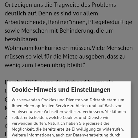
Ort zeigen uns die Tragweite des Problems
deutlich auf. Denn es sind vor allem
Arbeitsuchende, Rentner*innen, Pflegebedürftige
sowie Menschen mit Behinderung, die um
bezahlbaren
Wohnraum konkurrieren müssen. Viele Menschen
müssen so viel für die Miete ausgeben, dass zu
wenig zum Leben übrig bleibt.“
Bereits 2018 hatte der Verband hierzu ein
Cookie-Hinweis und Einstellungen
Gutachten in Auftrag gegeben. Das SoVD-
Gutachten „Wohnverhältnisse in Deutschland.
Wir verwenden Cookies und Dienste von Drittanbietern, um
Ihnen einen optimalen Service zu bieten und auf Basis von
Mietbelastung, soziale Ungleichheit und Armut“
Analysen unsere Webseiten weiter zu verbessern. Sie können
zeigt auf, wen die Entwicklung trifft. Auch mit
selbst entscheiden, welche Cookies und Dienste wir
verwenden dürfen. Natürlich haben Sie jederzeit die
dem Positionspapier „Gutes Wohnen. Für alle!
Möglichkeit, die bereits erteilte Einwilligung zu widerrufen.
Überall!“ hat sich der SoVD zu Wort gemeldet
Weitere Informationen, auch zur Datenverarbeitung durch