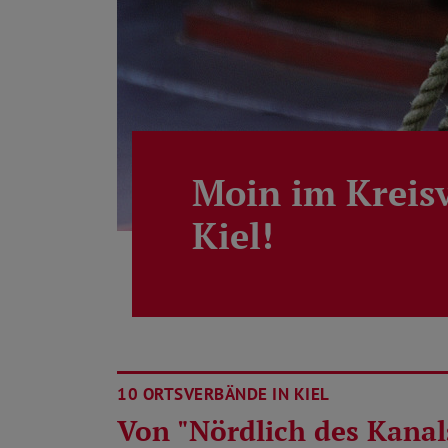
Moin im Kreis
Kiel!
10 ORTSVERBÄNDE IN KIEL
Von "Nördlich des Kanals