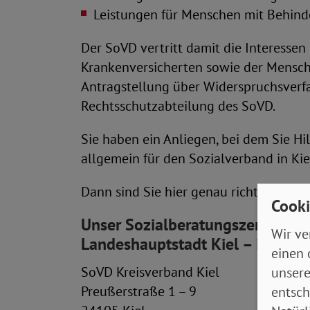
Leistungen für Menschen mit Behin
Der SoVD vertritt damit die Interessen
Krankenversicherten sowie der Mensche
Antragstellung über Widerspruchsverfa
Rechtsschutzabteilung des SoVD.
Sie haben ein Anliegen, bei dem Sie Hi
allgemein für den Sozialverband in Kie
Dann sind Sie hier genau richtig!
Cooki
Unser Sozialberatungszentrum un
Wir ve
Landeshauptstadt Kiel – im Mer
einen 
SoVD Kreisverband Kiel
unsere
Preußerstraße 1 – 9
entsch