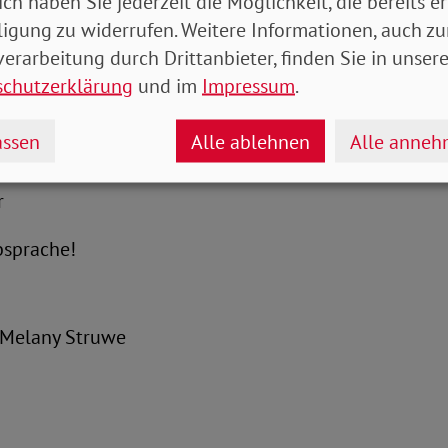
ich haben Sie jederzeit die Möglichkeit, die bereits er
ligung zu widerrufen. Weitere Informationen, auch zu
erarbeitung durch Drittanbieter, finden Sie in unsere
schutzerklärung
und im
Impressum
.
echzeiten:
ssen
Alle ablehnen
Alle anne
r
bsprache!
Melany Struwe