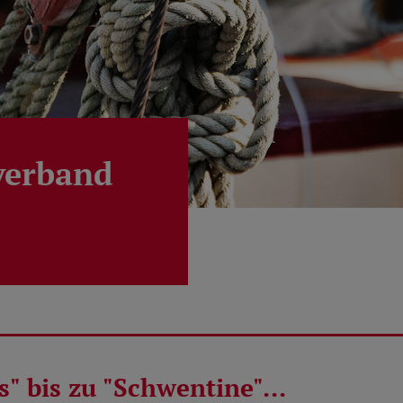
verband
" bis zu "Schwentine"...