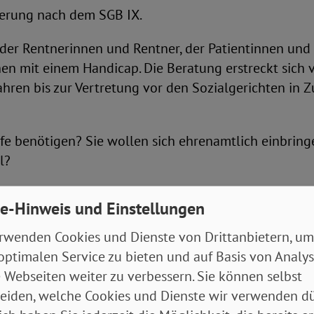
derung nach dem SGB IX.
 der Rentnerinnen und Rentner, der Patientinnen und 
n mit einem Handicap. Die Beratung erstreckt sich 
hren bis zur Vertretung vor den Sozialgerichten in 
lfe benötigen? Sie wollen sich ehrenamtlich einbringe
l?
e-Hinweis und Einstellungen
d unsere Kreisgeschäftsstelle befinden sic
rwenden Cookies und Dienste von Drittanbietern, um
kur-Haus am Dreiecksplatz:
optimalen Service zu bieten und auf Basis von Analy
 Webseiten weiter zu verbessern. Sie können selbst
eiden, welche Cookies und Dienste wir verwenden dü