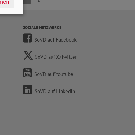
hmen
SOZIALE NETZWERKE
SoVD auf Facebook
SoVD auf X/Twitter
SoVD auf Youtube
SoVD auf LinkedIn