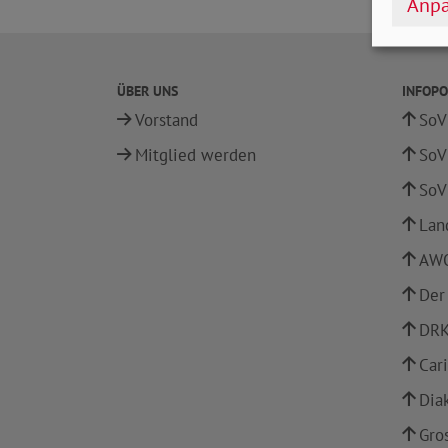
Anpa
ÜBER UNS
INFOPO
Vorstand
SoV
Mitglied werden
SoV
SoV
Lan
AWO
Der
DRK
Car
Dia
Gro