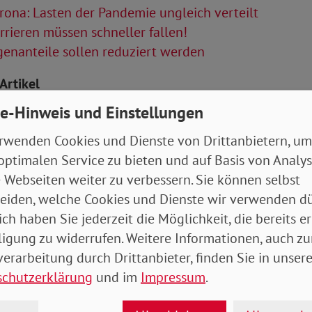
ona: Lasten der Pandemie ungleich verteilt
rieren müssen schneller fallen!
enanteile sollen reduziert werden
Artikel
e-Hinweis und Einstellungen
tung April 2021
- 6 MB
rwenden Cookies und Dienste von Drittanbietern, um
optimalen Service zu bieten und auf Basis von Analy
 Webseiten weiter zu verbessern. Sie können selbst
eiden, welche Cookies und Dienste wir verwenden dü
ich haben Sie jederzeit die Möglichkeit, die bereits er
ligung zu widerrufen. Weitere Informationen, auch zu
erarbeitung durch Drittanbieter, finden Sie in unsere
schutzerklärung
und im
Impressum
.
drucken
teilen
tweet