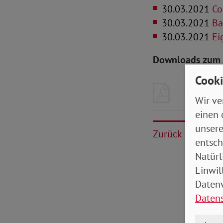
30.03.2021
Cor
30.03.2021
Bar
30.03.2021
Eig
Downloads zum 
Cooki
SoVD-Zei
Wir ve
einen 
unsere
Zurück
entsch
Natürl
Einwil
Datenv
Daten