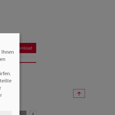
Download
 Ihnen
sen
rfen.
teilte
r
r
mail