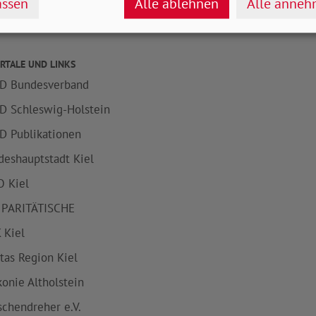
ssen
Alle ablehnen
Alle anne
RTALE UND LINKS
D Bundesverband
D Schleswig-Holstein
D Publikationen
deshauptstadt Kiel
 Kiel
 PARITÄTISCHE
 Kiel
itas Region Kiel
konie Altholstein
schendreher e.V.