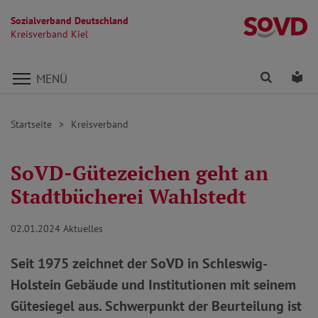
Sozialverband Deutschland
Kr
Kreisverband Kiel
Direkt zu den Inhalten springen
Finden
Lei
MENÜ
Startseite
Kreisverband
SoVD-Gütezeichen geht an
Stadtbücherei Wahlstedt
02.01.2024
Aktuelles
Seit 1975 zeichnet der SoVD in Schleswig-
Holstein Gebäude und Institutionen mit seinem
Gütesiegel aus. Schwerpunkt der Beurteilung ist