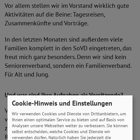
Vor allem stellen wir im Vorstand wirklich gute
Aktivitäten auf die Beine: Tagesreisen,
Zusammenkünfte und Vorträge.
In den letzten Monaten sind außerdem viele
Familien komplett in den SoVD eingetreten, das
freut mich ganz besonders. Denn wir sind kein
Seniorenverband, sondern ein Familienverband.
Für Alt und Jung.
Und was sind Ihre Aufgaben als Vorsitzende?
Cookie-Hinweis und Einstellungen
Vorstandsarbeit ist Teamarbeit, wir machen sehr
Wir verwenden Cookies und Dienste von Drittanbietern, um
viel zusammen. Als Vorsitzende organisiere ich
Ihnen einen optimalen Service zu bieten und auf Basis von
Analysen unsere Webseiten weiter zu verbessern. Sie können
zum Beispiel unsere Sitzungen und lade
selbst entscheiden, welche Cookies und Dienste wir
Referenten für die Vorträge ein. Außerdem habe
verwenden dürfen. Natürlich haben Sie jederzeit die